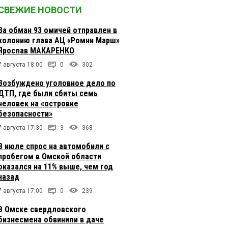
СВЕЖИЕ НОВОСТИ
За обман 93 омичей отправлен в
колонию глава АЦ «Ромни Марш»
Ярослав МАКАРЕНКО
7 августа 18:00
0
302
Возбуждено уголовное дело по
ДТП, где были сбиты семь
человек на «островке
безопасности»
7 августа 17:30
3
368
В июле спрос на автомобили с
пробегом в Омской области
оказался на 11% выше, чем год
назад
7 августа 17:00
0
239
В Омске свердловского
бизнесмена обвинили в даче