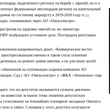
ллиарда, выделенного региону на борьбу с заразой, но и о
еленных федеральных миллиардов региону на капитальный
домов по гостевому маршруту в 2019-2020 году и
по
годах, осваиваемых через АО «Омскэлектро».
растратам на здоровье омичей на экс-министра
ВУ возбуждено уголовное дело. Пострадала репутация
освоением капремонтных денег, «Коммерческие вести»
 заинтересованным именно в таком стиле освоения
ыделенных на ремонт домов омичам, а не для иных целей.
у обиженной на публикации издания компании АО
станции. Суд с АО «Омскэлектро» у «ЖКХ «Ленинское» еще
ют, что на депутатов оказывается сильное давление,
 на комиссии за вынос темы лишения депутатских
олосование на ближайшее пленарное заседание Омского
о тихо и тайно. Слишком у этого депутата получается