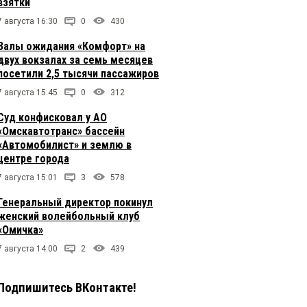
взятки
7 августа 16:30
0
430
Залы ожидания «Комфорт» на
двух вокзалах за семь месяцев
посетили 2,5 тысячи пассажиров
7 августа 15:45
0
312
Суд конфисковал у АО
«Омскавтотранс» бассейн
«Автомобилист» и землю в
центре города
7 августа 15:01
3
578
Генеральный директор покинул
женский волейбольный клуб
«Омичка»
7 августа 14:00
2
439
Подпишитесь ВКонтакте!