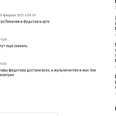
26 февраля 2021 в 09:18:
троЛихачёв и Федотов в ауте
9:09:
тут ещё сказать...
9:05:
тавы федотова достали всех, а жульничество в жкх тем
рехитрил
19:02:
за закрытыми дверями и где правда почему людям не говорят
1 в 17:36: