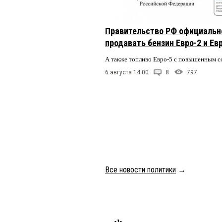
обсуждать лишение де
признался, и кто же е
лишении без решения с
Правительство РФ официальн
продавать бензин Евро-2 и Ев
Олег Лизгунов
25 февра
Браво Буркову, Зарембе
А также топливо Евро-5 с повышенным 
ещё такая Фадина врод
проголосовали бы. Но 
6 августа 14:00
8
797
НАРОДНЫХ ДЕПУТАТОВ 
народным депутатам, 
Народные депутаты! О
Геннадий Шмерельевич
ЗАМАРАВШИСЬ!!!
Все новости политики
→