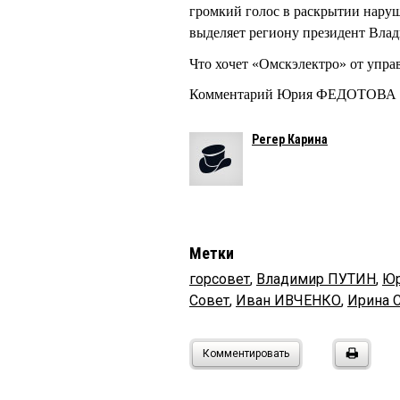
громкий голос в раскрытии наруш
выделяет региону президент Вл
Что хочет «Омскэлектро» от у
Комментарий Юрия ФЕДОТОВА к 
Регер Карина
Метки
горсовет
,
Владимир ПУТИН
,
Ю
Совет
,
Иван ИВЧЕНКО
,
Ирина 
Комментировать