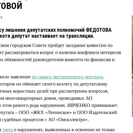
ТОВОЙ
93
осу лишения депутатских полномочий ФЕДОТОВА
хотя депутат настаивает на трансляции.
мском городском Совете пройдет заседание комиссии по
т рассматриваться вопрос о наличии конфликта интересов
х обязанностей руководителем комитета по финансам и
жило заявление
не самого чистоплотного депутата-
 котором он обвиняет своего коллегу по депутатскому
личных корыстных целей при рассмотрении вопросов,
том многоквартирных домов, проводимых АО
и этом разного рода нарушениях. ИВЧЕНКО привязывает
 депутата – ООО «ЖКХ «Ленинское» и ООО Издательский
) судебных процессов с АО «Омскэлектро».
ли
здесь
о нарушениях, выявленных в освоении не только