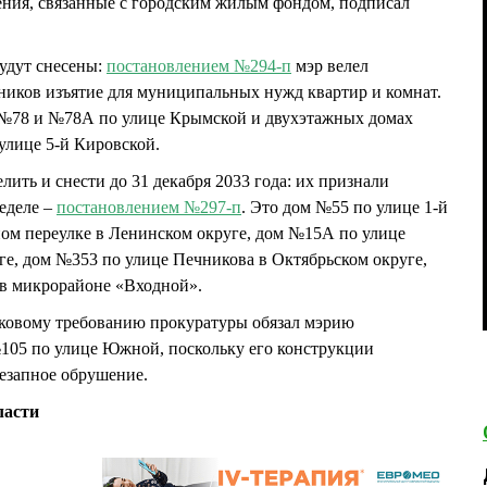
ения, связанные с городским жилым фондом, подписал
удут снесены:
постановлением №294-п
мэр велел
ников изъятие для муниципальных нужд квартир и комнат.
 №78 и №78А по улице Крымской и двухэтажных домах
улице 5-й Кировской.
лить и снести до 31 декабря 2033 года: их признали
еделе –
постановлением №297-п
. Это дом №55 по улице 1-й
ом переулке в Ленинском округе, дом №15А по улице
е, дом №353 по улице Печникова в Октябрьском округе,
 в микрорайоне «Входной».
 исковому требованию прокуратуры обязал мэрию
№105 по улице Южной, поскольку его конструкции
незапное обрушение.
ласти