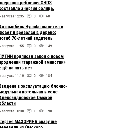
энергопотребления ОНПЗ
составила энергия солнца.
6 августа 12:35
0
68
Автомобиль Hyundai вылетел в
кювет и врезался в дерево:
погиб 70-летний водитель
6 августа 11:55
0
149
ПУТИН подписал закон о новом
продлении «гаражной амнистии»
ещё на пять лет
6 августа 11:10
0
184
Введена в эксплуатацию блочно-
модульная котельная в селе
Александровское Омской
области
6 августа 10:30
1
198
Сергея МАХОРИНА сразу же
перевели из Омского