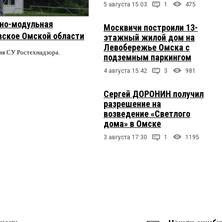
5 августа 15:03
1
475
чно-модульная
Москвичи построили 13-
вское Омской области
этажный жилой дом на
Левобережье Омска с
ия СУ Ростехнадзора.
подземным паркингом
4 августа 15:42
3
981
Сергей ДОРОНИН получил
разрешение на
возведение «Светлого
дома» в Омске
3 августа 17:30
1
1195