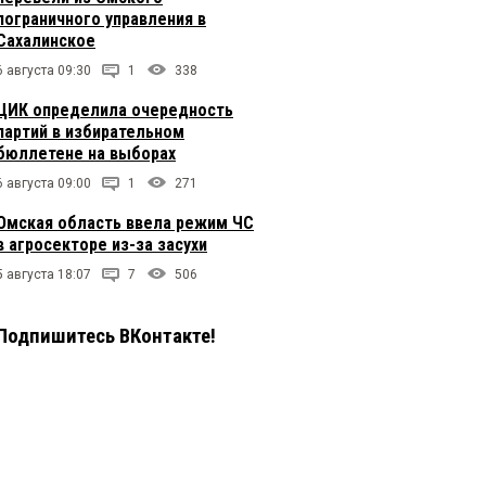
пограничного управления в
Сахалинское
6 августа 09:30
1
338
ЦИК определила очередность
партий в избирательном
бюллетене на выборах
6 августа 09:00
1
271
Омская область ввела режим ЧС
в агросекторе из-за засухи
5 августа 18:07
7
506
Подпишитесь ВКонтакте!