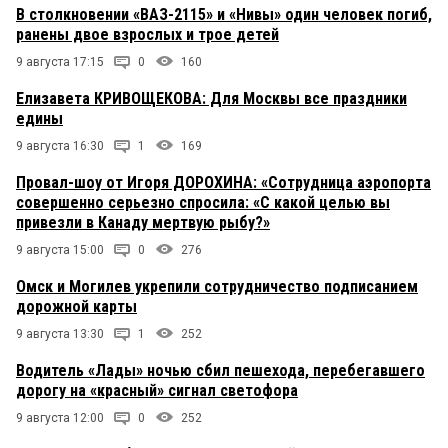
В столкновении «ВАЗ-2115» и «Нивы» один человек погиб,
ранены двое взрослых и трое детей
9 августа 17:15
0
160
Елизавета КРИВОЩЕКОВА: Для Москвы все праздники
едины
9 августа 16:30
1
169
Провал-шоу от Игоря ДОРОХИНА: «Сотрудница аэропорта
совершенно серьезно спросила: «С какой целью вы
привезли в Канаду мертвую рыбу?»
9 августа 15:00
0
276
Омск и Могилев укрепили сотрудничество подписанием
дорожной карты
9 августа 13:30
1
252
Водитель «Лады» ночью сбил пешехода, перебегавшего
дорогу на «красный» сигнал светофора
9 августа 12:00
0
252