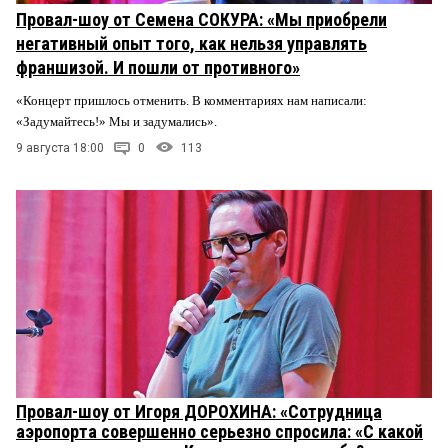
Провал-шоу от Семена СОКУРА: «Мы приобрели
негативный опыт того, как нельзя управлять
франшизой. И пошли от противного»
«Концерт пришлось отменить. В комментариях нам написали:
«Задумайтесь!» Мы и задумались».
9 августа 18:00
0
113
Провал-шоу от Игоря ДОРОХИНА: «Сотрудница
аэропорта совершенно серьезно спросила: «С какой