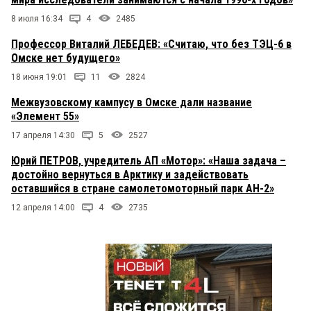
8 июля 16:34
4
2485
Профессор Виталий ЛЕБЕДЕВ: «Считаю, что без ТЭЦ-6 в
Омске нет будущего»
18 июня 19:01
11
2824
Межвузовскому кампусу в Омске дали название
«Элемент 55»
17 апреля 14:30
5
2527
Юрий ПЕТРОВ, учредитель АП «Мотор»: «Наша задача –
достойно вернуться в Арктику и задействовать
оставшийся в стране самолетомоторный парк АН-2»
12 апреля 14:00
4
2735