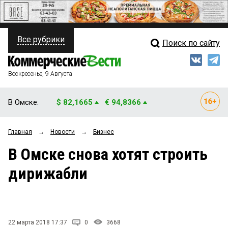
Все рубрики
Поиск по сайту
ПОЛИТИКА
Свежий выпуск
Медиа
ФИНАНСЫ
Воскресенье, 9 Августа
Кто есть кто
НЕДВИЖИМОСТЬ
В Омске:
$ 82,1665
€ 94,8366
Интервью
БИЗНЕС
Главная
→
Новости
→
Бизнес
Мнения
ОБЩЕСТВО
В Омске снова хотят строить
Рейтинги
ЗАКОН
дирижабли
Блоги
НОВОСТИ КОМПАНИЙ
Архив
ПРОИСШЕСТВИЯ
22 марта 2018 17:37
0
3668