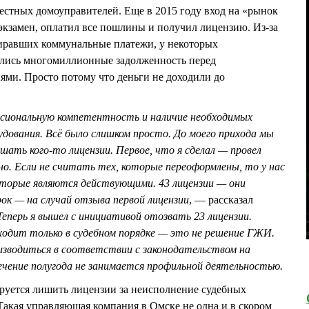
естных домоуправителей. Еще в 2015 году вход на «рынок
кзамен, оплатил все пошлины и получил лицензию. Из-за
иравших коммунальные платежи, у некоторых
лись многомиллионные задолженность перед
ми. Просто потому что деньги не доходили до
ссиональную компетентность и наличие необходимых
удования. Всё было слишком просто. До моего прихода мы
шать кого-то лицензии. Первое, что я сделал — провел
ано. Если не считать тех, которые переоформлены, то у нас
которые являются действующими. 43 лицензии — они
рок — на случай отзыва первой лицензии
, — рассказал
Теперь я вышел с инициативой отозвать 23 лицензии.
ходит только в судебном порядке — это не решение ГЖИ.
изводиться в соответствии с законодательством на
ечение полугода не занимается профильной деятельностью.
руется лишить лицензии за неисполнение судебных
акая управляющая компания в Омске не одна и в скором