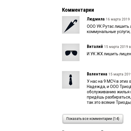
Комментарии
Людмила
16 марта 2019 
ООО УК Рутас лишить 
коммунальные услуги, 
Виталий
15 марта 2019 в
И УК ЖХ лишить лице
Валентина
15 марта 2019
У нас на 9 МСЧ в эти
Надежда, и ООО Триод,
обслуживанию жилья п
придёшь разбираться, 
так это всякие Триоды
Марина
15 марта 2019 в 
Показать все комментарии (14)
Светлана Все может б
уже 3 недели а компа