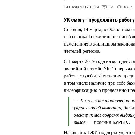
14 марта 2019 15:19
14
8904
УК смогут продолжить работу,
Сегодня, 14 марта, в Областном 
начальника Госжилинспекции Але
изменениях в жилищном законода
жителей региона.
С 1 марта 2019 года начали дейст
аварийной службе УК. Теперь жи
работы службы. Изменения предп
в том числе наличие при себе бах
видеофиксацию о проделанной ра
—
Также в постановлении п
управляющей компании, долже
электрик мог вовремя выдви
вызов
, — пояснил БУРЫХ.
Начальник ГЖИ подчеркнул, что д