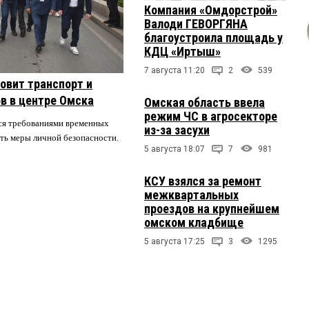
Компания «Омдорстрой»
Валоди ГЕВОРГЯНА
53:
благоустроила площадь у
ь
КДЦ «Иртыш»
7 августа 11:20
2
539
овит транспорт и
19:46:
в в центре Омска
Омская область ввела
к лишите лицензии!!!!!!!!!!!!!!
режим ЧС в агросекторе
ся требованиями временных
из-за засухи
ть меры личной безопасности.
5 августа 18:07
7
981
КСУ взялся за ремонт
межквартальных
проездов на крупнейшем
омском кладбище
5 августа 17:25
3
1295