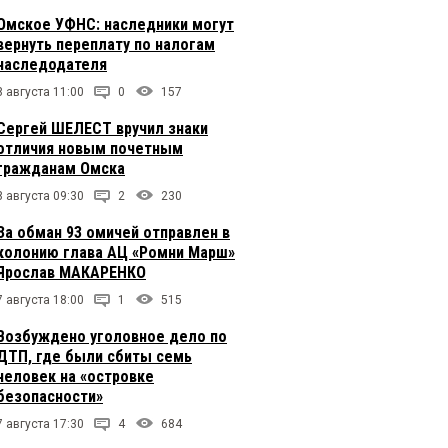
Омское УФНС: наследники могут
вернуть переплату по налогам
наследодателя
8 августа 11:00
0
157
Сергей ШЕЛЕСТ вручил знаки
отличия новым почетным
гражданам Омска
8 августа 09:30
2
230
За обман 93 омичей отправлен в
колонию глава АЦ «Ромни Марш»
Ярослав МАКАРЕНКО
7 августа 18:00
1
515
Возбуждено уголовное дело по
ДТП, где были сбиты семь
человек на «островке
безопасности»
7 августа 17:30
4
684