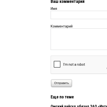
Ваш комментарий
Имя
Светлана
15 марта 2019 
Марина, у нас обычна
какого-нибудь специал
— вроде УК одна, а ре
Комментарий
Марина
15 марта 2019 в 
Интересно посмотреть
делает вчера на сосед
посмеялась.ФА в комап
Дмитрий
15 марта 2019 в
Рядом стоят 2 дома (
Микрорайон-2», необх
бесплатно и в Водокан
за замену каждого сче
Отправить
воскресение)
Еще по теме
Valentina
15 марта 2019 в
ЖКХ СЕРВИС а ныне Н
Омский райсуд обязал ЗАО «Ирт