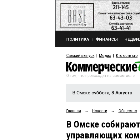
ПОЛИТИКА
ФИНАНСЫ
НЕДВИ
Свежий выпуск
Медиа
Кто есть кто
О том, что происходит на самом деле
В Омске суббота, 8 Августа
Главная
→
Новости
→
Общество
В Омске собирают
управляющих ком