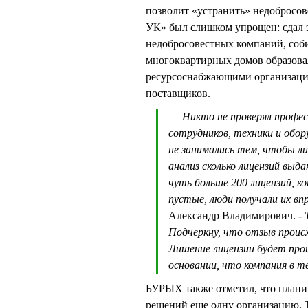
позволит «устранить» недобросов
УК» был слишком упрощен: сдал э
недобросовестных компаний, соб
многоквартирных домов образова
ресурсоснабжающими организация
поставщиков.
—
Никто не проверял профе
сотрудников, техники и обор
не занимались тем, чтобы ли
анализ сколько лицензий выд
чуть больше 200 лицензий, 
пустые, люди получали их вп
Александр Владимирович. -
Подчеркну, что отзыв проис
Лишение лицензии будет про
основании, что компания в т
БУРЫХ также отметил, что плани
решений еще одну организацию. Т