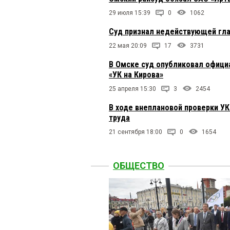
недобросовестное обс
существуют,значит ко
29 июля 15:39
0
1062
Суд признал недействующей гла
Valentina
15 марта 2019 в
22 мая 20:09
17
3731
жкх Сервис а ныне НО
недобросовестных исп
В Омске суд опубликовал офици
они почему-то все еще
«УК на Кирова»
25 апреля 15:30
3
2454
Миша
15 марта 2019 в 10
В ходе внеплановой проверки У
ЖКХ Сервис это вообщ
есть с чем сравнивать
труда
21 сентября 18:00
0
1654
В теме
15 марта 2019 в 1
ЖКХ со всеми подконт
ОБЩЕСТВО
Светлана
15 марта 2019 
Марина, у нас «Сибир
двора и заканчивая р
облагораживают. Мы у