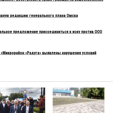
луживание многоквартирных домов, но они почему-то еще
му то надо
вную редакцию генерального плана Омска
 11:33:
ВЫЙ СЕРВИС, давно надо лишить лицензии, как
олнителей,с ними судятся много многоквартирных домов,но
альное предложение присоединиться к иску против ООО
 на плаву,подумайте кому это надо
:36:
К «Микрорайон «Радуга» выявлены нарушения условий
е такая поганая контора, рядом стоят дома Еврокомфорта и
0:30:
орками оферными лишить в первую очередь!!!
в 10:12:
ский коммунальник» и мы очень довольны. Начиная от уборки
емонтом подъезда. Постоянно что-то делают, улучшают,
же даже шутим, что у нас элитное жилье))