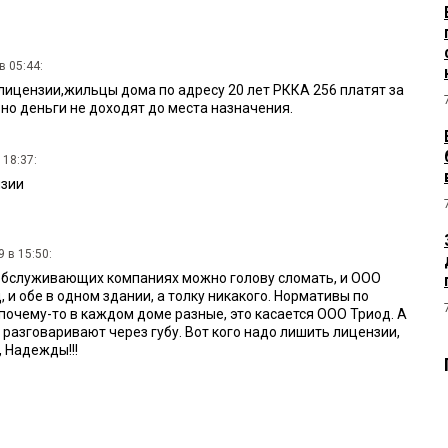
в 05:44:
лицензии,жильцы дома по адресу 20 лет РККА 256 платят за
но деньги не доходят до места назначения.
 18:37:
нзии
 в 15:50:
х обслуживающих компаниях можно голову сломать, и ООО
 и обе в одном здании, а толку никакого. Нормативы по
очему-то в каждом доме разные, это касается ООО Триод. А
разговаривают через губу. Вот кого надо лишить лицензии,
, Надежды!!!
15:15:
ыть но результат на лицо человек в больнице двор не чищен
ния молчит.