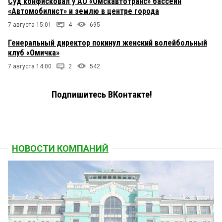
Суд конфисковал у АО «Омскавтотранс» бассейн
«Автомобилист» и землю в центре города
7 августа 15:01
4
695
Генеральный директор покинул женский волейбольный
клуб «Омичка»
7 августа 14:00
2
542
Подпишитесь ВКонтакте!
НОВОСТИ КОМПАНИЙ