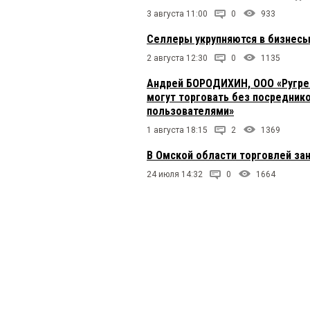
3 августа 11:00
0
933
Селлеры укрупняются в бизнесы
2 августа 12:30
0
1135
Андрей БОРОДИХИН, ООО «Ругрей
могут торговать без посредник
пользователями»
1 августа 18:15
2
1369
В Омской области торговлей за
24 июля 14:32
0
1664