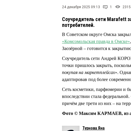
24 декабря 2025 09:13
1
2315
Соучредитель сети Marafett 
потребителей.
В Советском округе Омска закрыли
«Комсомольская правда в Омске»
Заозёрной – готовится к закрыти
Соучредитель сети Андрей КОРО
точки пришлось закрыть, посколь
покупая на маркетплейсах
». Одна
адаптировав под более современ
Сеть косметики, парфюмерии и бы
впоследствии стала федеральной. 
причём две трети из них – на те
Фото © Максим КАРМАЕВ, из а
Турнова Яна