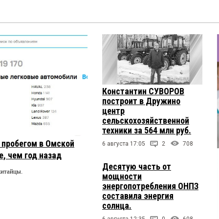
Константин СУВОРОВ
построит в Дружино
центр
сельскохозяйственной
техники за 564 млн руб.
с пробегом в Омской
6 августа 17:05
2
708
, чем год назад
Десятую часть от
китайцы.
мощности
энергопотребления ОНПЗ
составила энергия
солнца.
6 августа 12:35
0
608