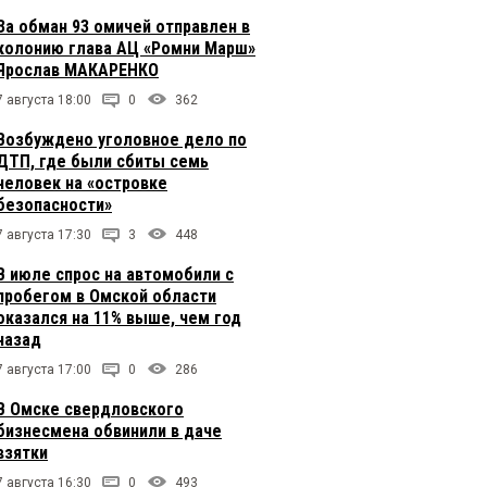
За обман 93 омичей отправлен в
колонию глава АЦ «Ромни Марш»
Ярослав МАКАРЕНКО
7 августа 18:00
0
362
Возбуждено уголовное дело по
ДТП, где были сбиты семь
человек на «островке
безопасности»
7 августа 17:30
3
448
В июле спрос на автомобили с
пробегом в Омской области
оказался на 11% выше, чем год
назад
7 августа 17:00
0
286
В Омске свердловского
бизнесмена обвинили в даче
взятки
7 августа 16:30
0
493