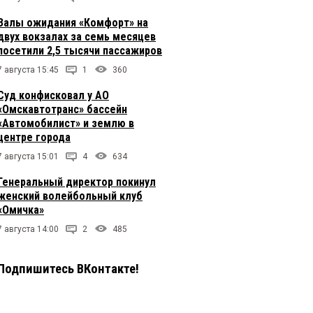
Залы ожидания «Комфорт» на
двух вокзалах за семь месяцев
посетили 2,5 тысячи пассажиров
7 августа 15:45
1
360
Суд конфисковал у АО
«Омскавтотранс» бассейн
«Автомобилист» и землю в
центре города
7 августа 15:01
4
634
Генеральный директор покинул
женский волейбольный клуб
«Омичка»
7 августа 14:00
2
485
Подпишитесь ВКонтакте!