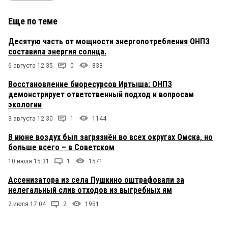
Еще по теме
Десятую часть от мощности энергопотребления ОНПЗ
составила энергия солнца.
6 августа 12:35
0
833
Восстановление биоресурсов Иртыша: ОНПЗ
демонстрирует ответственный подход к вопросам
экологии
3 августа 12:30
1
1144
В июне воздух был загрязнён во всех округах Омска, но
больше всего – в Советском
10 июля 15:31
1
1571
Ассенизатора из села Пушкино оштрафовали за
нелегальный слив отходов из выгребных ям
2 июля 17:04
2
1951