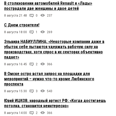
В столкновении автомобилей Renault и «Лады»
пострадали две женщины и двое детей
8 августа 21:48
0
237
С Днем строителя!
8 августа 18:00
1
269
Эльвира НАБИУЛЛИНА: «Некоторые компании даже в
убыток себе пытаются удержать рабочую силу на
производствах, хотя спрос в их секторах объективно
падает»
8 августа 16:45
2
366
В Омске остро встал запрос на площадки для
мероприятий – нужно что-то кроме Любинского
проспекта
8 августа 15:30
3
543
Юрий ИЦКОВ, народный артист РФ: «Когда достигаешь
потолка, становится неинтересно»
8 августа 14:00
2
366