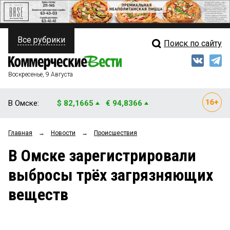
Все рубрики
Поиск по сайту
ПОЛИТИКА
Свежий выпуск
Медиа
ФИНАНСЫ
Воскресенье, 9 Августа
Кто есть кто
НЕДВИЖИМОСТЬ
В Омске:
$ 82,1665
€ 94,8366
Интервью
БИЗНЕС
Главная
→
Новости
→
Происшествия
Мнения
ОБЩЕСТВО
В Омске зарегистрировали
Рейтинги
ЗАКОН
выбросы трёх загрязняющих
Блоги
НОВОСТИ КОМПАНИЙ
веществ
Архив
ПРОИСШЕСТВИЯ