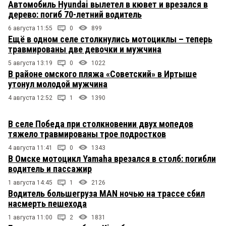
Автомобиль Hyundai вылетел в кювет и врезался в
дерево: погиб 70-летний водитель
6 августа 11:55
0
899
Ещё в одном селе столкнулись мотоциклы – теперь
травмированы две девочки и мужчина
5 августа 13:19
0
1022
В районе омского пляжа «Советский» в Иртыше
утонул молодой мужчина
4 августа 12:52
1
1390
В селе Победа при столкновении двух мопедов
тяжело травмированы трое подростков
4 августа 11:41
0
1343
В Омске мотоцикл Yamaha врезался в столб: погибли
водитель и пассажир
1 августа 14:45
1
2126
Водитель большегруза MAN ночью на трассе сбил
насмерть пешехода
1 августа 11:00
2
1831