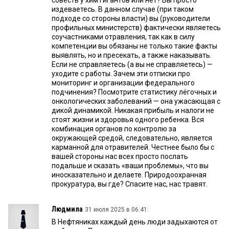
совесть у хим гигантов или нет? Вы просто
издеваетесь. В данном случае (при таком
подходе со стороны власти) вы (руководители
профильных министерств) фактически являетесь
соучастниками отравления, так как в силу
компетенции вы обязаны не только такие факты
выявлять, но и пресекать, а также наказывать.
Если не справляетесь (а вы не справляетесь) —
уходите с работы. Зачем эти отписки про
мониторинг и организации федерального
подчинения? Посмотрите статистику лёгочных и
онкологических заболеваний — она ужасающая с
дикой динамикой. Никакая прибыль и налоги не
стоят жизни и здоровья одного ребенка. Вся
комбинация органов по контролю за
окружающей средой, следовательно, является
карманной для отравителей. Честнее было бы с
вашей стороны нас всех просто послать
подальше и сказать «ваши проблемы», что вы
иносказательно и делаете. Природоохранная
прокуратура, вы где? Спасите нас, нас травят.
Людмила
31 июля 2025 в 06:41:
В Нефтяниках каждый день люди задыхаются от