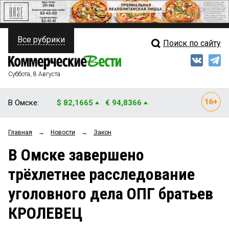
Все рубрики
Поиск по сайту
ПОЛИТИКА
Свежий выпуск
Медиа
ФИНАНСЫ
Суббота, 8 Августа
Кто есть кто
НЕДВИЖИМОСТЬ
В Омске:
$ 82,1665
€ 94,8366
Интервью
БИЗНЕС
Главная
→
Новости
→
Закон
Мнения
ОБЩЕСТВО
В Омске завершено
Рейтинги
ЗАКОН
трёхлетнее расследование
Блоги
НОВОСТИ КОМПАНИЙ
уголовного дела ОПГ братьев
Архив
ПРОИСШЕСТВИЯ
КРОЛЕВЕЦ