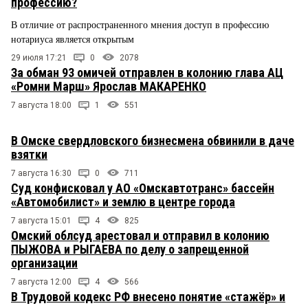
профессию?
В отличие от распространенного мнения доступ в профессию
нотариуса является открытым
29 июля 17:21
0
2078
За обман 93 омичей отправлен в колонию глава АЦ
«Ромни Марш» Ярослав МАКАРЕНКО
7 августа 18:00
1
551
В Омске свердловского бизнесмена обвинили в даче
взятки
7 августа 16:30
0
711
Суд конфисковал у АО «Омскавтотранс» бассейн
«Автомобилист» и землю в центре города
7 августа 15:01
4
825
Омский облсуд арестовал и отправил в колонию
ПЫЖОВА и РЫГАЕВА по делу о запрещенной
организации
7 августа 12:00
4
566
В Трудовой кодекс РФ внесено понятие «стажёр» и