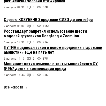
разъяснены условия стажировок
7 августа 09:30
0
508
Сергею КОЗУБЕНКО продлили СИЗО до сентября
7 августа 09:00
8
1056
Росстандарт запретил использование шести
моделей грузовиков Dongfeng и Zoomlion
6 августа 17:30
0
736
ПУТИН подписал закон о новом продлении «гаражной
амнистии» ещё на пять лет
6 августа 11:10
2
875
Машинист катка взыскал с ханты-мансийского СУ
№967 долги и компенсации вреда
5 августа 15:44
0
946
Все новости
→