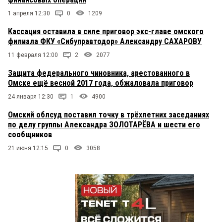
1 апреля 12:30
0
1209
Кассация оставила в силе приговор экс-главе омского
филиала ФКУ «Сибуправтодор» Александру САХАРОВУ
11 февраля 12:00
2
2077
Защита федерального чиновника, арестованного в
Омске ещё весной 2017 года, обжаловала приговор
24 января 12:30
1
4900
Омский облсуд поставил точку в трёхлетних заседаниях
по делу группы Александра ЗОЛОТАРЁВА и шести его
сообщников
21 июня 12:15
0
3058