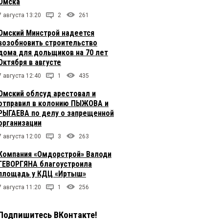
Омска
7 августа 13:20
2
261
Омский Минстрой надеется
возобновить строительство
дома для дольщиков на 70 лет
Октября в августе
7 августа 12:40
1
435
Омский облсуд арестовал и
отправил в колонию ПЫЖОВА и
РЫГАЕВА по делу о запрещенной
организации
7 августа 12:00
3
263
Компания «Омдорстрой» Валоди
ГЕВОРГЯНА благоустроила
площадь у КДЦ «Иртыш»
7 августа 11:20
1
256
Подпишитесь ВКонтакте!