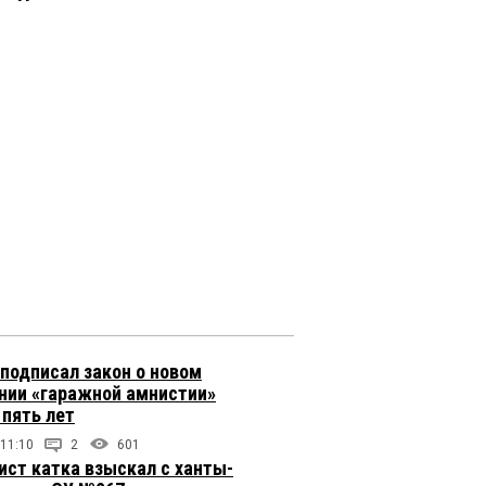
подписал закон о новом
нии «гаражной амнистии»
 пять лет
 11:10
2
601
ст катка взыскал с ханты-