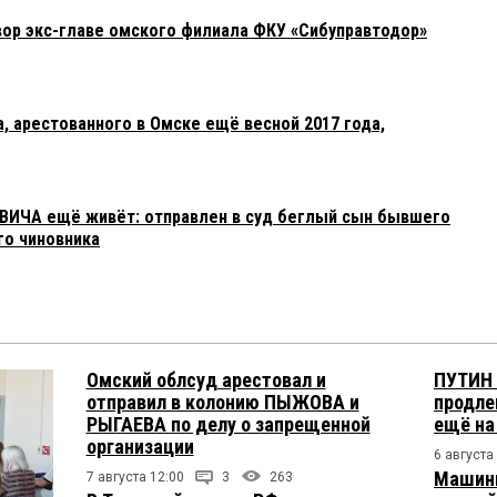
вор экс-главе омского филиала ФКУ «Сибуправтодор»
, арестованного в Омске ещё весной 2017 года,
ВИЧА ещё живёт: отправлен в суд беглый сын бывшего
го чиновника
Омский облсуд арестовал и
ПУТИН 
отправил в колонию ПЫЖОВА и
продле
РЫГАЕВА по делу о запрещенной
ещё на
организации
6 августа
Машини
7 августа 12:00
3
263