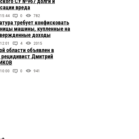
ского СУ №967 долги и
сации вреда
 15:44
0
782
атура требует конфисковать
вницы машины, купленные на
твержденные доходы
 12:01
4
2015
ой области объявлен в
 рецидивист Дмитрий
ИКОВ
 10:00
0
941