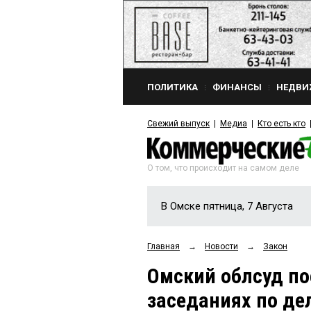
ПОЛИТИКА
ФИНАНСЫ
НЕДВИ
Свежий выпуск
Медиа
Кто есть кто
О том, что происходит на самом деле
В Омске пятница, 7 Августа
Главная
→
Новости
→
Закон
Омский облсуд по
заседаниях по де