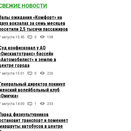
СВЕЖИЕ НОВОСТИ
Залы ожидания «Комфорт» на
двух вокзалах за семь месяцев
посетили 2,5 тысячи пассажиров
7 августа 15:45
0
108
Суд конфисковал у АО
«Омскавтотранс» бассейн
«Автомобилист» и землю в
центре города
7 августа 15:01
0
226
Генеральный директор покинул
женский волейбольный клуб
«Омичка»
7 августа 14:00
1
233
Парад физкультурников
остановит транспорт и поменяет
маршруты автобусов в центре