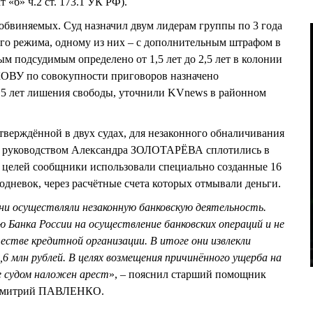
«б» ч.2 ст. 173.1 УК РФ).
обвиняемых. Суд назначил двум лидерам группы по 3 года
го режима, одному из них – с дополнительным штрафом в
ым подсудимым определено от 1,5 лет до 2,5 лет в колонии
ОВУ по совокупности приговоров назначено
7,5 лет лишения свободы, уточнили KVnews в районном
дтверждённой в двух судах, для незаконного обналичивания
д руководством Александра ЗОЛОТАРЁВА сплотились в
 целей сообщники использовали специально созданные 16
невок, через расчётные счета которых отмывали деньги.
ни осуществляли незаконную банковскую деятельность.
 Банка России на осуществление банковских операций и не
естве кредитной организации. В итоге они извлекли
,6 млн рублей. В целях возмещения причинённого ущерба на
 судом наложен арест
», – пояснил старший помощник
 Дмитрий ПАВЛЕНКО.