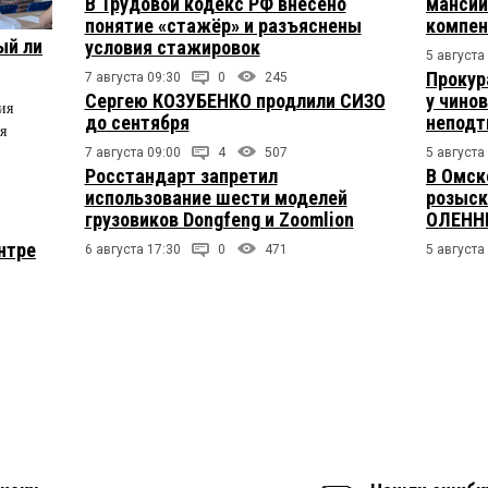
В Трудовой кодекс РФ внесено
мансий
понятие «стажёр» и разъяснены
компен
ый ли
условия стажировок
5 августа
Прокур
7 августа 09:30
0
245
Сергею КОЗУБЕНКО продлили СИЗО
у чино
ия
до сентября
непод
я
7 августа 09:00
4
507
5 августа
Росстандарт запретил
В Омск
использование шести моделей
розыск
грузовиков Dongfeng и Zoomlion
ОЛЕНН
нтре
6 августа 17:30
0
471
5 августа