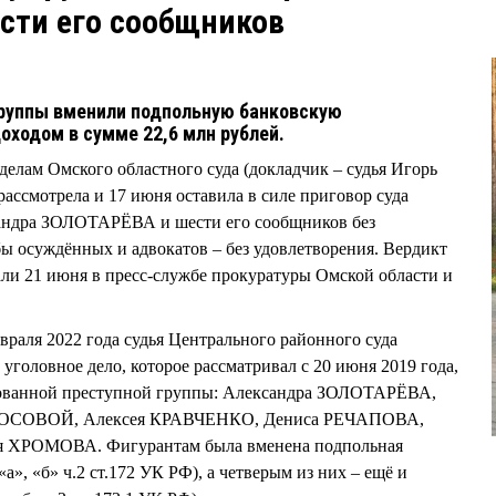
сти его сообщников
группы вменили подпольную банковскую
оходом в сумме 22,6 млн рублей.
делам Омского областного суда (докладчик – судья Игорь
ассмотрела и 17 июня оставила в силе приговор суда
сандра ЗОЛОТАРЁВА и шести его сообщников без
ы осуждённых и адвокатов – без удовлетворения. Вердикт
зали 21 июня в пресс-службе прокуратуры Омской области и
евраля 2022 года судья Центрального районного суда
оловное дело, которое рассматривал с 20 июня 2019 года,
зованной преступной группы: Александра ЗОЛОТАРЁВА,
ОСОВОЙ, Алексея КРАВЧЕНКО, Дениса РЕЧАПОВА,
 ХРОМОВА. Фигурантам была вменена подпольная
а», «б» ч.2 ст.172 УК РФ), а четверым из них – ещё и