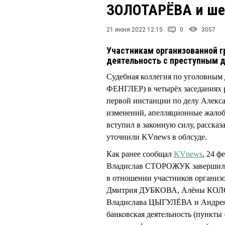
ЗОЛОТАРЁВА и ше
21 июня 2022 12:15
0
3057
Участникам организованной 
деятельность с преступным д
Судебная коллегия по уголовным 
ФЕНГЛЕР) в четырёх заседаниях р
первой инстанции по делу Алек
изменений, апелляционные жалоб
вступил в законную силу, расска
уточнили KVnews в облсуде.
Как ранее сообщал
KVnews
, 24 ф
Владислав СТОРОЖУК завершил уг
в отношении участников органи
Дмитрия ДУБКОВА, Алёны КОЛ
Владислава ЦЫГУЛЁВА и Андрея
банковская деятельность (пункты «