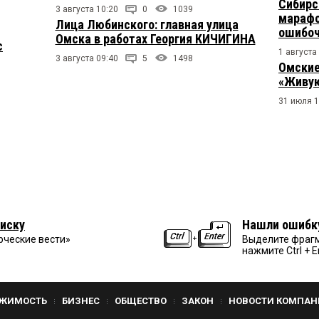
Сибирс
3 августа 10:20
0
1039
марафо
Лица Любинского: главная улица
ошибо
Омска в работах Георгия КИЧИГИНА
с
1 августа
3 августа 09:40
5
1498
Омские
«Живую
31 июля 1
иску
Нашли ошибк
рческие вести»
Выделите фрагм
нажмите Ctrl + E
ЖИМОСТЬ
БИЗНЕС
ОБЩЕСТВО
ЗАКОН
НОВОСТИ КОМПАН