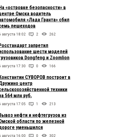
На «островке безопасности» в
центре Омска водитель
автомобиля «Лада Гранта» сбил
семь пешеходов
6 августа 18:02
2
262
Росстандарт запретил
использование шести моделей
грузовиков Dongfeng и Zoomlion
6 августа 17:30
0
166
Константин СУВОРОВ построит в
Дружино центр
сельскохозяйственной техники
за 564 млн руб.
6 августа 17:05
1
213
Вывоз нефти и нефтегрузов из
Омской области по железной
дороге уменьшился
6 августа 16:00
0
302