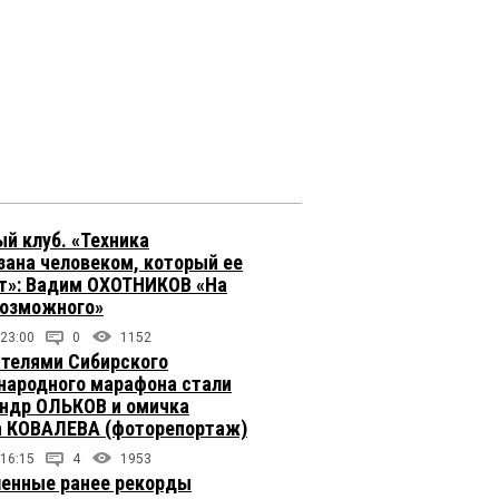
й клуб. «Техника
зана человеком, который ее
т»: Вадим ОХОТНИКОВ «На
возможного»
 23:00
0
1152
телями Сибирского
ародного марафона стали
ндр ОЛЬКОВ и омичка
 КОВАЛЕВА (фоторепортаж)
 16:15
4
1953
енные ранее рекорды