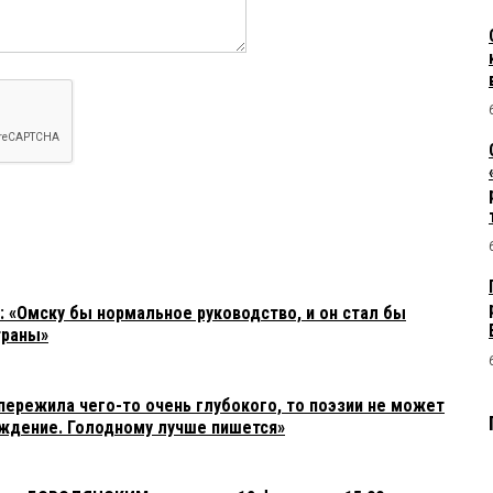
 «Омску бы нормальное руководство, и он стал бы
траны»
пережила чего-то очень глубокого, то поэзии не может
ждение. Голодному лучше пишется»