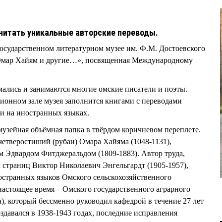
очитать уникальные авторские переводы.
 государственном литературном музее им. Ф.М. Достоевского
«Омар Хайям и другие…», посвященная Международному
ались и занимаются многие омские писатели и поэты.
ионном зале музея заполнится книгами с переводами
ми на иностранных языках.
узейная объёмная папка в твёрдом коричневом переплете.
четверостиший (рубаи) Омара Хайяма (1048-1131),
 Эдвардом Фитджеральдом (1809-1883). Автор труда,
страниц Виктор Николаевич Энгельгардт (1905-1957),
остранных языков Омского сельскохозяйственного
настоящее время – Омского государственного аграрного
), который бессменно руководил кафедрой в течение 27 лет
здавался в 1938-1943 годах, последние исправления