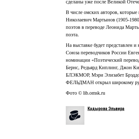
сделаны уже после Великой Отеч
В числе омских авторов, которые
Николаевич Мартынов (1905-1980)
поэтов в переводе Леонида Марты
поэта.
На выставке будет представлен и
Союза переводчиков России Евг
номинации «Поэтический перевод»
Бернс, Редьярд Киплинг, Джон Ки
БЛЭКМОР, Мэри Элизабет Брэддон
ФЕЛЬДМАН открыл широкому рус
Фото © lib.omsk.ru
Кадырова Эльвира