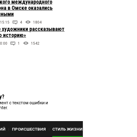
кого международного
на в Омске оказались
чными
 15:15
4
1804
 художники рассказывают
 историю»
0:00
1
1542
у?
ент с текстом ошибки и
nter.
ИЙ
ПРОИСШЕСТВИЯ
СТИЛЬ ЖИЗНИ