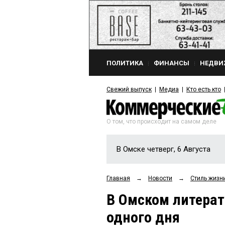
ПОЛИТИКА
ФИНАНСЫ
НЕДВИ
Свежий выпуск
Медиа
Кто есть кто
О том, что происходит на самом деле
В Омске четверг, 6 Августа
Главная
→
Новости
→
Стиль жизн
В Омском литерат
одного дня