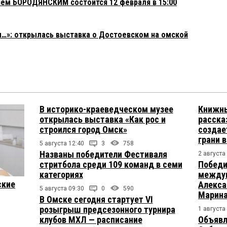
ем БОРОДЯНСКИМ состоится 12 февраля в 15:00
ы…»: открылась выставка о Достоевском на омской
В историко-краеведческом музее
Книжны
открылась выставка «Как рос и
расска
строился город Омск»
создае
грани 
5 августа 12:40
3
758
Названы победители Фестиваля
2 августа
стритбола среди 109 команд в семи
Победи
категориях
междун
ские
Алекса
5 августа 09:30
0
590
Марина
В Омске сегодня стартует VI
розыгрыш предсезонного турнира
1 августа
клубов МХЛ — расписание
Объявл