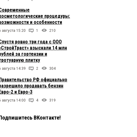
Современные
косметологические процедуры:
возможности и особенности
6 августа 15:20
1
210
Спустя ровно три года с ООО
«СтройТраст» взыскали 14 млн
рублей за гортензии и
тротуарную плитку
6 августа 14:39
2
304
Правительство РФ официально
разрешило продавать бензин
Евро-2 и Евро-3
6 августа 14:00
4
319
Подпишитесь ВКонтакте!