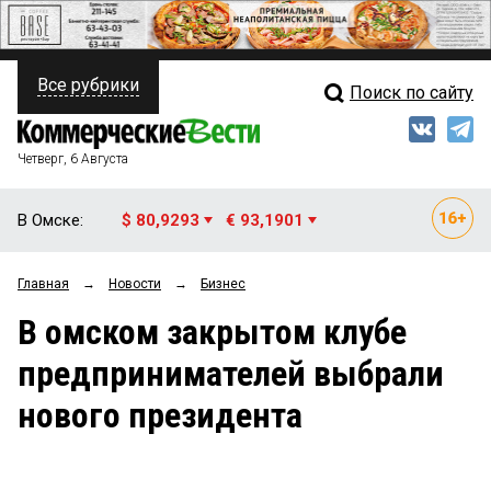
Все рубрики
Поиск по сайту
ПОЛИТИКА
Свежий выпуск
Медиа
ФИНАНСЫ
Четверг, 6 Августа
Кто есть кто
НЕДВИЖИМОСТЬ
В Омске:
$ 80,9293
€ 93,1901
Интервью
БИЗНЕС
Главная
→
Новости
→
Бизнес
Мнения
ОБЩЕСТВО
В омском закрытом клубе
Рейтинги
ЗАКОН
предпринимателей выбрали
Блоги
НОВОСТИ КОМПАНИЙ
нового президента
Архив
ПРОИСШЕСТВИЯ