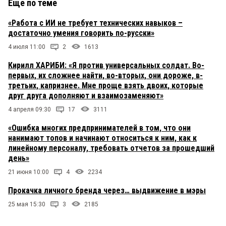
Еще по теме
«Работа с ИИ не требует технических навыков –
достаточно умения говорить по-русски»
4 июля 11:00
2
1613
Кирилл ХАРИБИ: «Я против универсальных солдат. Во-
первых, их сложнее найти, во-вторых, они дороже, в-
третьих, капризнее. Мне проще взять двоих, которые
друг друга дополняют и взаимозаменяют»
4 апреля 09:30
17
3111
«Ошибка многих предпринимателей в том, что они
нанимают топов и начинают относиться к ним, как к
линейному персоналу, требовать отчетов за прошедший
день»
21 июня 10:00
4
2234
Прокачка личного бренда через… выдвижение в мэры
25 мая 15:30
3
2185