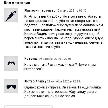
Комментарии
Юра юрич Тестомес
15 марта 2021 в 06:30:
Клуб полезный, удобно. Но в составе клуба есть
те, которые за счёт клуба хотят поправить своё
бедственное положение путём переманиванием
ключевых кадров. Такими темпами уважаемый
Кирилл Вадимович у вас могут и других людей
переманить к нам на 5ю кордную56б, очередную
золотую лапшу катать и на уши вешать. Клемить
таких и гнать из клуба.
Неточка
29 октября 2020 в 22:08:
Нет, а кто такой этот мамин сын? Чем он нам
интересен?
Юстас-Алексу
29 октября 2020 в 12:28:
Однако комментирует. Он такой. Та еще пиявка.
Как вопьется-не оторвешь. Жду следующего
донесения в означенное время.
Алекс