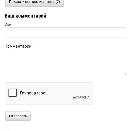
29 октября 2020 в 09:40:
Показать все комментарии (7)
Олег Лизгунов, зато ваши комментарии — то, без
чего омичу никак не прожить? Вы сводки погоды
Ваш комментарий
тоже комментируете?
Имя
Олег Лизгунов
28 октября 2020 в 11:48:
Омичу. Ну да. " без прекрас". Оно конечно так.
Комментарий
Омич
28 октября 2020 в 11:42:
Что-то вы, Олег Лизгунов, с ехидцей все новости
комментируете, то это не то вам, то другое. КВ
освещает все события без прекрас и
преувеличений.
Олег Лизгунов
28 октября 2020 в 10:57:
Очень интересно. Главное- очень важная
новость и для бизнес- сообщества, и для просто
омичей, не предпринимателей. Спасибо.
Отправить