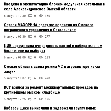
Введена в эксплуатацию блочно-модульная котельная в
селе Александровское Омской области
6 августа 10:30
0
150
Сергея МАХОРИНА сразу же перевели из Омского
пограничного управления в Сахалинское
6 августа 09:30
0
277
ЦИК определила очередность партий в избирательном
бюллетене на выборах
6 августа 09:00
0
233
Омская область ввела режим ЧС в агросекторе из-за
засухи
5 августа 18:07
6
490
КСУ взялся за ремонт межквартальных проездов на
крупнейшем омском кладбище
5 августа 17:25
2
675
Киберсыщики вычислили и задержали группу юных