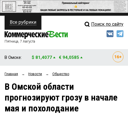
Все рубрики
Поиск по сайту
ПОЛИТИКА
Свежий выпуск
Медиа
ФИНАНСЫ
Пятница, 7 Августа
Кто есть кто
НЕДВИЖИМОСТЬ
В Омске:
$ 81,4077
€ 94,0585
Интервью
БИЗНЕС
Главная
→
Новости
→
Общество
Мнения
ОБЩЕСТВО
В Омской области
Рейтинги
ЗАКОН
прогнозируют грозу в начале
Блоги
НОВОСТИ КОМПАНИЙ
мая и похолодание
Архив
ПРОИСШЕСТВИЯ