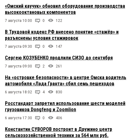
«Омский каучук» обновил оборудование производства
высокооктановых компонентов
7 августа 10:00
0
122
В Трудовой кодекс РФ внесено понятие «стажёр» и
разъяснены условия стажировок
7 августа 09:30
0
147
Сергею КОЗУБЕНКО продлили СИЗО до сентября
7 августа 09:00
2
261
На «островке безопасности» в центре Омска водитель
автомобиля «Лада Гранта» сбил семь пешеходов
6 августа 18:02
4
830
Росстандарт запретил использование шести моделей
грузовиков Dongfeng и Zoomlion
6 августа 17:30
0
406
Константин СУВОРОВ построит в Дружино центр
сельскохозяйственной техники за 564 млн руб.