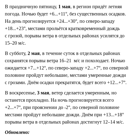
В праздничную пятницу,
1 мая
, в регион придёт летняя
погода. Ночью будет +6...+11°, без существенных осадков.
На день прогнозируется +24...+30°, по северо-западу
+18...+23°, местами прольётся кратковременный дождь
с грозой, порывы ветра в отдельных районах усилятся до
15–20 м/с.
В субботу,
2 мая
, в течение суток в отдельных районах
сохранятся порывы ветра 16–21 м/с и похолодает. Ночью
ожидается +7...+12°, по северо-западу +2...+7°, по северной
половине пройдут небольшие, местами умеренные дожди
с грозами. Днём осадки прекратятся, будет всего +12...+7°.
В воскресенье,
3 мая
, ветер сделается умеренным, но
останется прохладно. На ночь прогнозируется всего
+2...+7°, при прояснении до -2°, по северной половине
местами пройдут небольшие дожди. Днём при +13...+18°
порывы ветра в отдельных районах достигнут 12–14 м/с.
Обновлено: