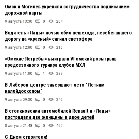
Омск и Могилев укрепили сотрудничество подписанием
дорожной карты
9 августа 13:30
0
204
Водитель «Лады» ночью сбил пешехода, перебегавшего
дорогу на «красный» сигнал светофора
9 августа 12:00
0
216
«Омские Ястребы» выиграли VI омский розыгрыш
предсезонного турнира клубов МХЛ
9 августа 11:00
1
239
В Либеров-центре завершают лето "Летним
калейдоскопом"
9 августа 09:30
0
246
В столкновении автомобилей Renault и «Лады»
пострадали две женщины и двое детей
8 августа 21:48
0
462
С Днем строителя!