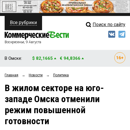
Все рубрики
Поиск по сайту
ПОЛИТИКА
Свежий выпуск
Медиа
ФИНАНСЫ
Воскресенье, 9 Августа
Кто есть кто
НЕДВИЖИМОСТЬ
В Омске:
$ 82,1665
€ 94,8366
Интервью
БИЗНЕС
Главная
→
Новости
→
Политика
Мнения
ОБЩЕСТВО
В жилом секторе на юго-
Рейтинги
ЗАКОН
западе Омска отменили
Блоги
НОВОСТИ КОМПАНИЙ
режим повышенной
Архив
ПРОИСШЕСТВИЯ
готовности