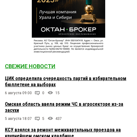
СВЕЖИЕ НОВОСТИ
ЦИК определила очередность партий в избирательном
бюллетене на выборах
6 августа 09:00
0
15
Омская область ввела режим ЧС в агросекторе из-за
засухи
5 августа 18:07
5
437
КСУ взялся за ремонт межквартальных проездов на
крупнейшем омском кладбище