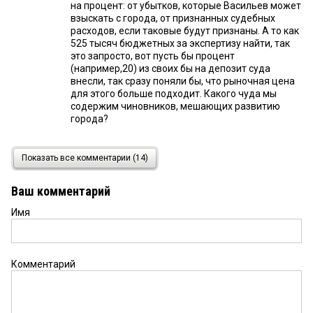
на процент: от убытков, которые Васильев может
взыскать с города, от признанных судебных
расходов, если таковые будут признаны. А то как
525 тысяч бюджетных за экспертизу найти, так
это запросто, вот пусть бы процент
(например,20) из своих бы на депозит суда
внесли, так сразу поняли бы, что рыночная цена
для этого больше подходит. Какого чуда мы
содержим чиновников, мешающих развитию
города?
Коллектор
22 сентября 2018 в 07:37:
Показать все комментарии (14)
А может Васильев закрыл все обязательства
Денежкина по долгам?
Ваш комментарий
Имя
Стас Барыга
22 сентября 2018 в 07:35:
Все знают, что за Васильевым стоит Гребень! А
это серьезная личность!
Комментарий
киви
21 сентября 2018 в 12:34:
Как бы не случился в Первомайском