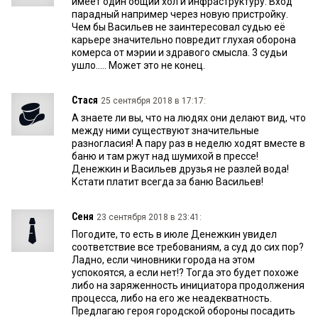
имеет один общий хол и инфраструктуру. Вход
парадный например через новую пристройку.
Чем бы Васильев не заинтересовал судью её
карьере значительно повредит глухая оборона
комерса от мэрии и здравого смысла. 3 судьи
ушло..... Может это не конец.
Стася
25 сентября 2018 в 17:17:
А знаете ли вы, что на людях они делают вид, что
между ними существуют значительные
разногласия! А пару раз в неделю ходят вместе в
баню и там ржут над шумихой в прессе!
Денежкин и Васильев друзья не разлей вода!
Кстати платит всегда за баню Васильев!
Сеня
23 сентября 2018 в 23:41:
Погодите, то есть в июле Денежкин увидел
соответствие все требованиям, а суд до сих пор?
Ладно, если чиновники города на этом
успокоятся, а если нет!? Тогда это будет похоже
либо на заряженность инициатора продолжения
процесса, либо на его же неадекватность.
Предлагаю героя городской обороны посадить