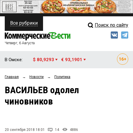
Все рубрики
Поиск по сайту
ПОЛИТИКА
Свежий выпуск
Медиа
ФИНАНСЫ
Четверг, 6 Августа
Кто есть кто
НЕДВИЖИМОСТЬ
В Омске:
$ 80,9293
€ 93,1901
Интервью
БИЗНЕС
Главная
→
Новости
→
Политика
Мнения
ОБЩЕСТВО
ВАСИЛЬЕВ одолел
Рейтинги
ЗАКОН
чиновников
Блоги
НОВОСТИ КОМПАНИЙ
Архив
ПРОИСШЕСТВИЯ
20 сентября 2018 18:01
14
4886