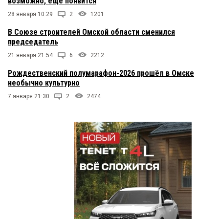
возможно, еще появится
Денежкина в СМИ про незаконность
28 января 10:29
реконструкции, самозахват, отстаивание
2
1201
интересов города... А в итоге пшик... Не по зубам
В Союзе строителей Омской области сменился
Васильев оказался. Лучше гоняйте ларечников
председатель
дальше по тихому.
21 января 21:54
6
2212
Кент
20 сентября 2018 в 23:58:
Рождественский полумарафон-2026 прошёл в Омске
Бездарность и некомпетентность Денежкина,
необычно культурно
Будылиной и прочих новоявленных псевдо
реформаторов — руководителей ДИО не
7 января 21:30
2
2474
удивляет. Удивляет другое — абсолютная и
самозабвенная наглость и самоуверенность,
полное отсутствие инстинкта самосохранения.
бывалый
20 сентября 2018 в 22:10:
Будылина старинная подружка Фадиной, а
крышует ее городская прокуратура. Все понятно.
Игорь
20 сентября 2018 в 22:00:
Сейчас прилетит второй иск, о возмещение
убытка по среднему фин.показателю с начала 18