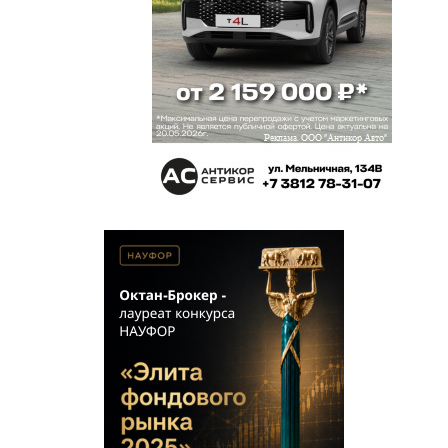
года, оплата юридических услуг. ДИО всякими
правдами и не правдами будет затягивать
процессы, так как в суды ходить некому, один
студент в кабинете сидит, «экспериментатор»
всех убрал. Дело будет громкое.
наблюдатель
20 сентября 2018 в 21:37:
Будылина такой же суперюрист, как я дирижер
симфонического оркестра. Примитивная и
наглая решальшица. Удивительно ее
восхождение на муниципальной службе.
Василий
20 сентября 2018 в 19:56:
Денежкин же взял какого то суперюриста
Будылину. И проиграли с треском такое
резонансное дело.А работа юристов мэрии это
деньги налогоплательщиков. Оксана Николаевна
неужели не поняла что за кадры руководят
теперь в ДИО.Это влияет совсем не
положительно на имидж мера.