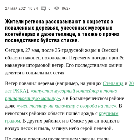
СТИЛЬ ЖИЗНИ
27 мая 2021 10:34
0
8627
Жители региона рассказывают в соцсетях о
поваленных деревьях, унесённых мусорных
контейнерах и даже теплице, а также о прочих
последствиях буйства стихии.
Сегодня, 27 мая, после 35-градусной жары в Омской
области наконец похолодало. Перемену погоды принёс
накануне штормовой ветер. Его последствиями омичи
делятся в социальных сетях.
Ветер повалил деревья (например, на улицах
Степанца
и
20
лет РККА
),
«
запустил мусорный контейнер в точно
припаркованную машину
»
, а в Большереченском районе
даже
«
унёс теплицу на километр с огорода на поле
»
. В
некоторых районах области пошёл дождь с
крупным
градом
. В других районах и в Омске ураган поднял в
воздух песок и пыль, затянув небо серой пеленой.
Но самым опасным последствием урагана стали