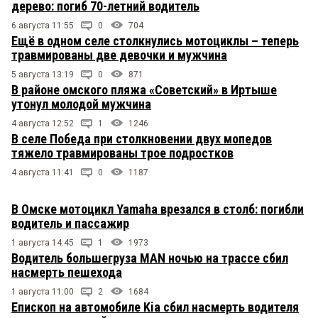
дерево: погиб 70-летний водитель
6 августа 11:55
0
704
Ещё в одном селе столкнулись мотоциклы – теперь
травмированы две девочки и мужчина
5 августа 13:19
0
871
В районе омского пляжа «Советский» в Иртыше
утонул молодой мужчина
4 августа 12:52
1
1246
В селе Победа при столкновении двух мопедов
тяжело травмированы трое подростков
4 августа 11:41
0
1187
В Омске мотоцикл Yamaha врезался в столб: погибли
водитель и пассажир
1 августа 14:45
1
1973
Водитель большегруза MAN ночью на трассе сбил
насмерть пешехода
1 августа 11:00
2
1684
Епископ на автомобиле Kia сбил насмерть водителя