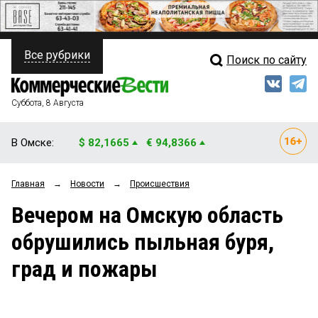
Все рубрики
Поиск по сайту
ПОЛИТИКА
Свежий выпуск
Медиа
ФИНАНСЫ
Суббота, 8 Августа
Кто есть кто
НЕДВИЖИМОСТЬ
В Омске:
$ 82,1665
€ 94,8366
Интервью
БИЗНЕС
Главная
→
Новости
→
Происшествия
Мнения
ОБЩЕСТВО
Вечером на Омскую область
Рейтинги
ЗАКОН
обрушились пыльная буря,
Блоги
НОВОСТИ КОМПАНИЙ
град и пожары
Архив
ПРОИСШЕСТВИЯ