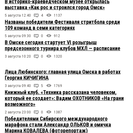
В историко-краеведческом музее открылась
выставка «Как рос и строился город Омск»
5 августа 12:40
4
1137
Названы победители Фестиваля стритбола среди
109 команд в семи категориях
5 августа 09:30
0
912
В Омске сегодня стартует VI розыгрыш
предсезонного турнира клубов МХЛ — расписание
3 августа 10:20
0
1320
Лица Любинского: главная улица Омска в работах
Георгия КИЧИГИНА
3 августа 09:40
5
1769
Книжный клуб. «Техника рассказана человеком,
который ее создает»: Вадим ОХОТНИКОВ «На грани
возможного»
2 августа 23:00
0
1387
Победителями Сибирского международного
марафона стали Александр ОЛЬКОВ и омичка
Марина КОВАЛЕВА (фоторепортаж)