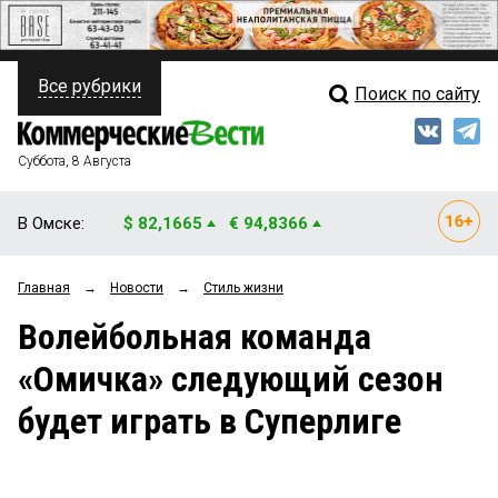
Все рубрики
Поиск по сайту
ПОЛИТИКА
Свежий выпуск
Медиа
ФИНАНСЫ
Суббота, 8 Августа
Кто есть кто
НЕДВИЖИМОСТЬ
В Омске:
$ 82,1665
€ 94,8366
Интервью
БИЗНЕС
Главная
→
Новости
→
Стиль жизни
Мнения
ОБЩЕСТВО
Волейбольная команда
Рейтинги
ЗАКОН
«Омичка» следующий сезон
Блоги
НОВОСТИ КОМПАНИЙ
будет играть в Суперлиге
Архив
ПРОИСШЕСТВИЯ
СТИЛЬ ЖИЗНИ