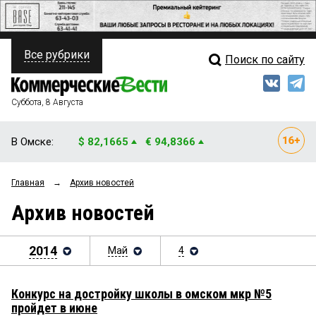
Все рубрики
Поиск по сайту
ПОЛИТИКА
Свежий выпуск
Медиа
ФИНАНСЫ
Суббота, 8 Августа
Кто есть кто
НЕДВИЖИМОСТЬ
В Омске:
$ 82,1665
€ 94,8366
Интервью
БИЗНЕС
Главная
→
Архив новостей
Мнения
ОБЩЕСТВО
Архив новостей
Рейтинги
ЗАКОН
Блоги
2014
Май
4
НОВОСТИ КОМПАНИЙ
Архив
ПРОИСШЕСТВИЯ
Конкурс на достройку школы в омском мкр №5
пройдет в июне
СТИЛЬ ЖИЗНИ