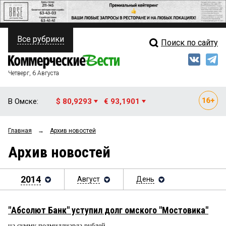
Все рубрики
Поиск по сайту
ПОЛИТИКА
Свежий выпуск
Медиа
ФИНАНСЫ
Четверг, 6 Августа
Кто есть кто
НЕДВИЖИМОСТЬ
В Омске:
$ 80,9293
€ 93,1901
Интервью
БИЗНЕС
Главная
→
Архив новостей
Мнения
ОБЩЕСТВО
Архив новостей
Рейтинги
ЗАКОН
Блоги
2014
Август
День
НОВОСТИ КОМПАНИЙ
Архив
ПРОИСШЕСТВИЯ
"Абсолют Банк" уступил долг омского "Мостовика"
СТИЛЬ ЖИЗНИ
на сумму полмиллиарда рублей