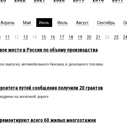
Апрель
Май
Июнь
Июль
Август
Сентябрь
О
0
11
12
13
14
15
16
17
18
19
20
21
22
23
2
вое место в России по объему производства
по выпуску автомобильного бензина и дизельного топлива
рситета путей сообщения получили 20 грантов
недрены на железной дороге
дремонтируют всего 60 жилых многоэтажек