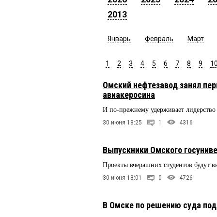
2013
Январь
Февраль
Март
1
2
3
4
5
6
7
8
9
1
Омский нефтезавод занял пер
авиакеросина
И по-прежнему удерживает лидерство 
30 июня 18:25
1
4316
Выпускники Омского госуниве
Проекты вчерашних студентов будут в
30 июня 18:01
0
4726
В Омске по решению суда по