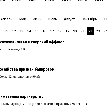
Апрель
Май
Июнь
Июль
Август
Сентябрь
О
0
11
12
13
14
15
16
17
18
19
20
21
22
23
2
каучука» ушел в кипрский оффшор
 54,91% завода СК
хозяйства признан банкротом
более 12 миллионов рублей
нимателям партнерство
стать партнерами по развитию сети фирменных магазинов