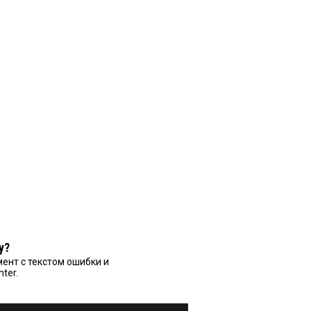
у?
ент с текстом ошибки и
nter.