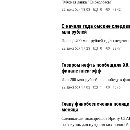
"Мясная лавка "Сибколбасы"
22 декабря 18:03
0
4342
С начала года омские следов
млн рублей
По ещё 400 млн рублей идёт следстви
22 декабря 17:23
0
3847
Газпром нефть пообещала ХК «
финале плей-офф
Или 200 млн рублей – за победу в фи
22 декабря 17:02
1
4376
Главу финобеспечения полиц
месяца
Следователи подозревают Ирину СТА
госзакупок для нужд омских полицей