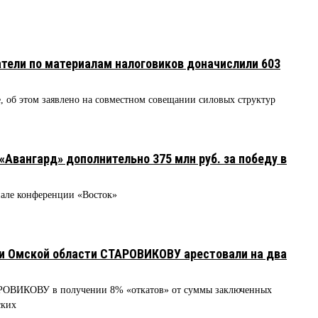
атели по материалам налоговиков доначислили 603
е, об этом заявлено на совместном совещании силовых структур
Авангард» дополнительно 375 млн руб. за победу в
нале конференции «Восток»
ии Омской области СТАРОВИКОВУ арестовали на два
РОВИКОВУ в получении 8% «откатов» от суммы заключенных
ских