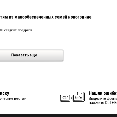
етям из малообеспеченных семей новогодние
40 сладких подарков
Показать еще
иску
Нашли ошибк
рческие вести»
Выделите фрагм
нажмите Ctrl + E