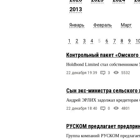
2013
Январь
Февраль
Март
1
2
3
4
5
6
7
8
9
1
Контрольный пакет «Омского 
Holdbond Limited стал собственником
22 декабря 19:39
3
5532
Сын экс-министра сельского 
Андрей ЭРЛИХ задолжал кредиторам 
22 декабря 18:40
0
4801
РУСКОМ предлагает предпри
Группа компаний РУСКОМ предлагает 