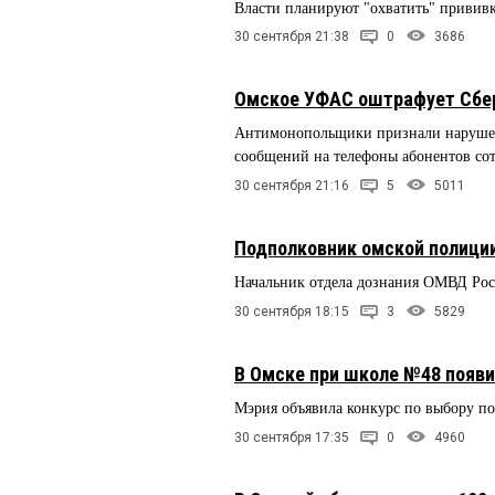
Власти планируют "охватить" прививк
30 сентября 21:38
0
3686
Омское УФАС оштрафует Сбер
Антимонопольщики признали нарушен
сообщений на телефоны абонентов сот
30 сентября 21:16
5
5011
Подполковник омской полиции
Начальник отдела дознания ОМВД Росс
30 сентября 18:15
3
5829
В Омске при школе №48 появит
Мэрия объявила конкурс по выбору п
30 сентября 17:35
0
4960