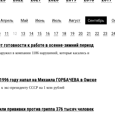
Апрель
Май
Июнь
Июль
Август
Сентябрь
О
0
11
12
13
14
15
16
17
18
19
20
21
22
23
2
т готовности к работе в осенне-зимний период
аружил в компании 1186 нарушений, которые касались и
 1996 году напал на Михаила ГОРБАЧЕВА в Омске
 экс-президенту СССР на 1 млн рублей
или прививки против гриппа 376 тысяч человек