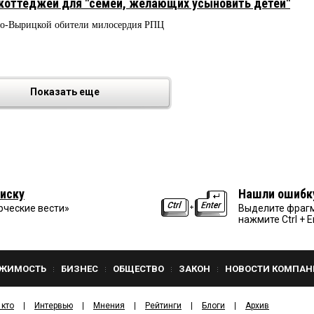
 коттеджей для "семей, желающих усыновить детей"
мо-Вырицкой обители милосердия РПЦ
Показать еще
иску
Нашли ошибк
рческие вести»
Выделите фрагм
нажмите Ctrl + E
ЖИМОСТЬ
БИЗНЕС
ОБЩЕСТВО
ЗАКОН
НОВОСТИ КОМПАН
 кто
Интервью
Мнения
Рейтинги
Блоги
Архив