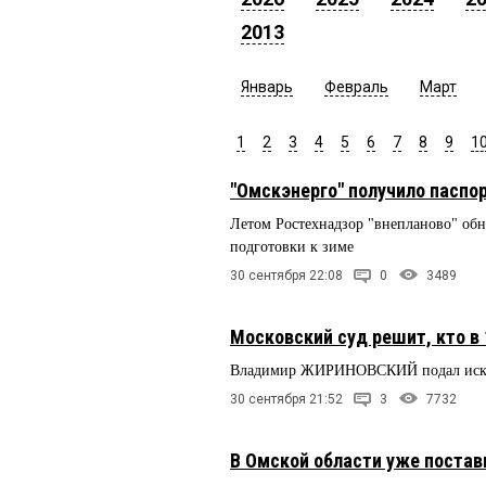
2013
Январь
Февраль
Март
1
2
3
4
5
6
7
8
9
1
"Омскэнерго" получило паспор
Летом Ростехнадзор "внепланово" обн
подготовки к зиме
30 сентября 22:08
0
3489
Московский суд решит, кто в
Владимир ЖИРИНОВСКИЙ подал иск к
30 сентября 21:52
3
7732
В Омской области уже постав