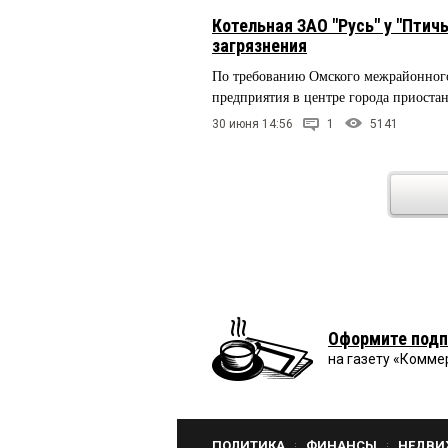
Котельная ЗАО "Русь" у "Птич
загрязнения
По требованию Омского межрайонног
предприятия в центре города приоста
30 июня 14:56
1
5141
Оформите подп
на газету «Комме
ПОЛИТИКА
ФИНАНСЫ
НЕДВИ