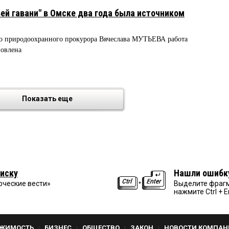
ьей гавани" в Омске два года была источником
о природоохранного прокурора Вячеслава МУТЬЕВА работа
новлена
Показать еще
иску
Нашли ошибк
рческие вести»
Выделите фрагм
нажмите Ctrl + E
ЖИМОСТЬ
БИЗНЕС
ОБЩЕСТВО
ЗАКОН
НОВОСТИ КОМПАН