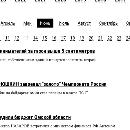
Апрель
Май
Июнь
Июль
Август
Сентябрь
О
0
11
12
13
14
15
16
17
18
19
20
21
22
23
2
инимателей за газон выше 5 сантиметров
выше, собственникам зданий придется заплатить штраф
НОШКИН завоевал "золото" Чемпионата России
ле на байдарках омич стал первым в классе "К-1"
дили бюджет Омской области
 Виктор НАЗАРОВ встретился с министром финансов РФ Антоном