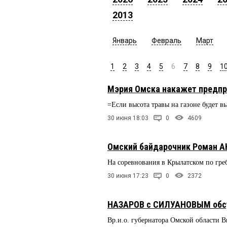
2013
Январь
Февраль
Март
1
2
3
4
5
6
7
8
9
1
Мэрия Омска накажет предпр
=Если высота травы на газоне будет 
30 июня 18:03
0
4609
Омский байдарочник Роман А
На соревнования в Крылатском по греб
30 июня 17:23
0
2372
НАЗАРОВ с СИЛУАНОВЫМ обсу
Вр.и.о. губернатора Омской области