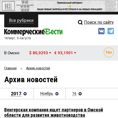
Все рубрики
Поиск по сайту
ПОЛИТИКА
Свежий выпуск
Медиа
ФИНАНСЫ
Четверг, 6 Августа
Кто есть кто
НЕДВИЖИМОСТЬ
В Омске:
$ 80,9293
€ 93,1901
Интервью
БИЗНЕС
Главная
→
Архив новостей
Мнения
ОБЩЕСТВО
Архив новостей
Рейтинги
ЗАКОН
Блоги
2017
Ноябрь
16
НОВОСТИ КОМПАНИЙ
Архив
ПРОИСШЕСТВИЯ
Венгерская компания ищет партнеров в Омской
области для развития животноводства
СТИЛЬ ЖИЗНИ