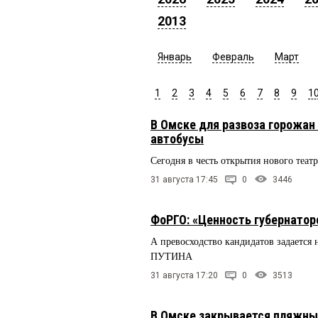
2013
Январь
Февраль
Март
1
2
3
4
5
6
7
8
9
1
В Омске для развоза горожан
автобусы
Сегодня в честь открытия нового теат
31 августа 17:45
0
3446
ФоРГО: «Ценность губернатор
А превосходство кандидатов задается
ПУТИНА
31 августа 17:20
0
3513
В Омске закрывается пляжны