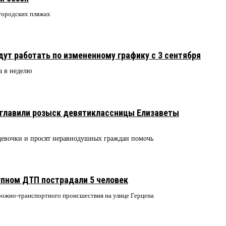
 городских пляжах
ут работать по измененному графику с 3 сентября
а в неделю
зглавили розыск девятиклассницы Елизаветы
девочки и просят неравнодушных граждан помочь
рупном ДТП пострадали 5 человек
рожно-транспортного происшествия на улице Герцена