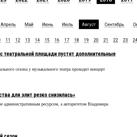
Апрель
Май
Июнь
Июль
Август
Сентябрь
О
0
11
12
13
14
15
16
17
18
19
20
21
22
23
2
 с театральной площади пустят дополнительные
рального сезона у музыкального театра проходит концерт
ства для элит резко снизилась»
 не административным ресурсом, а авторитетом Владимира
й сезон