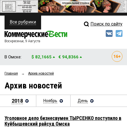
Все рубрики
Поиск по сайту
ПОЛИТИКА
Свежий выпуск
Медиа
ФИНАНСЫ
Воскресенье, 9 Августа
Кто есть кто
НЕДВИЖИМОСТЬ
В Омске:
$ 82,1665
€ 94,8366
Интервью
БИЗНЕС
Главная
→
Архив новостей
Мнения
ОБЩЕСТВО
Архив новостей
Рейтинги
ЗАКОН
Блоги
2018
Ноябрь
День
НОВОСТИ КОМПАНИЙ
Архив
ПРОИСШЕСТВИЯ
Уголовное дело бизнесвумен ТЫРСЕНКО поступило в
Куйбышевский райсуд Омска
СТИЛЬ ЖИЗНИ