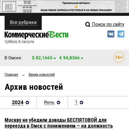
Все рубрики
Поиск по сайту
ПОЛИТИКА
Свежий выпуск
Медиа
ФИНАНСЫ
Суббота, 8 Августа
Кто есть кто
НЕДВИЖИМОСТЬ
В Омске:
$ 82,1665
€ 94,8366
Интервью
БИЗНЕС
Главная
→
Архив новостей
Мнения
ОБЩЕСТВО
Архив новостей
Рейтинги
ЗАКОН
Блоги
2024
Июнь
1
НОВОСТИ КОМПАНИЙ
Архив
ПРОИСШЕСТВИЯ
Москву не убедили доводы БЕСПЯТОВОЙ для
переезда в Омск с понижением — на должность
СТИЛЬ ЖИЗНИ