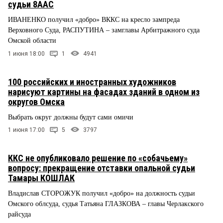
судьи 8ААС
ИВАНЕНКО получил «добро» ВККС на кресло зампреда
Верховного Суда, РАСПУТИНА – замглавы Арбитражного суда
Омской области
1 июня 18:00
1
4941
100 российских и иностранных художников
нарисуют картины на фасадах зданий в одном из
округов Омска
Выбрать округ должны будут сами омичи
1 июня 17:00
5
3797
ККС не опубликовало решение по «собачьему»
вопросу: прекращение отставки опальной судьи
Тамары КОШЛАК
Владислав СТОРОЖУК получил «добро» на должность судьи
Омского облсуда, судья Татьяна ГЛАЗКОВА – главы Черлакского
райсуда