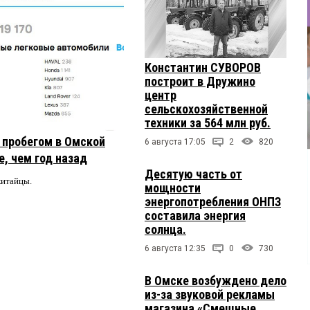
Константин СУВОРОВ
построит в Дружино
центр
сельскохозяйственной
техники за 564 млн руб.
с пробегом в Омской
6 августа 17:05
2
820
, чем год назад
Десятую часть от
китайцы.
мощности
энергопотребления ОНПЗ
составила энергия
солнца.
6 августа 12:35
0
730
В Омске возбуждено дело
из-за звуковой рекламы
магазина «Смешные