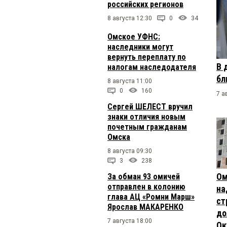
российских регионов
8 августа 12:30
0
34
Омское УФНС:
наследники могут
вернуть переплату по
В 
налогам наследодателя
бл
8 августа 11:00
0
160
7 а
Сергей ШЕЛЕСТ вручил
знаки отличия новым
почетным гражданам
Омска
8 августа 09:30
3
238
Ом
За обман 93 омичей
отправлен в колонию
на
глава АЦ «Ромни Марш»
ст
Ярослав МАКАРЕНКО
до
7 августа 18:00
Ок