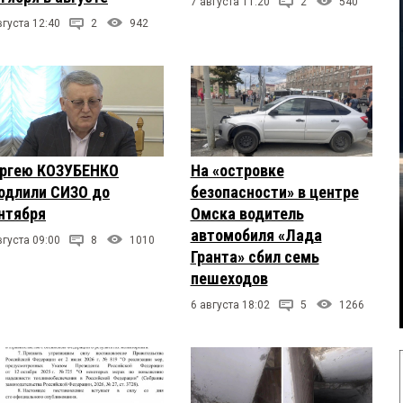
7 августа 11:20
2
540
вгуста 12:40
2
942
ргею КОЗУБЕНКО
На «островке
одлили СИЗО до
безопасности» в центре
нтября
Омска водитель
автомобиля «Лада
вгуста 09:00
8
1010
Гранта» сбил семь
пешеходов
6 августа 18:02
5
1266