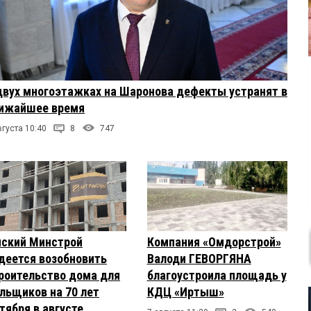
двух многоэтажках на Шаронова дефекты устранят в
ижайшее время
вгуста 10:40
8
747
Компания «Омдорстрой»
ский Минстрой
Валоди ГЕВОРГЯНА
деется возобновить
благоустроила площадь у
роительство дома для
КДЦ «Иртыш»
льщиков на 70 лет
тября в августе