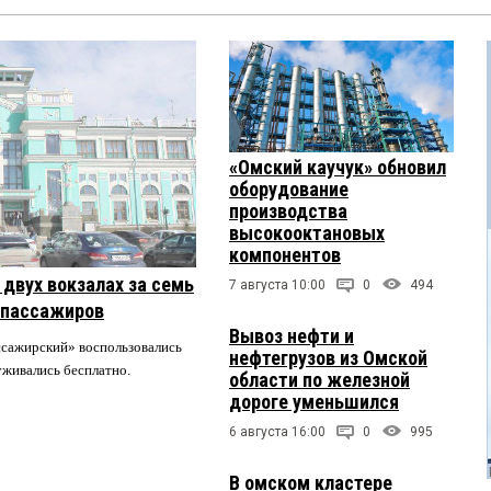
«Омский каучук» обновил
оборудование
производства
высокооктановых
компонентов
двух вокзалах за семь
7 августа 10:00
0
494
 пассажиров
Вывоз нефти и
ссажирский» воспользовались
нефтегрузов из Омской
луживались бесплатно.
области по железной
дороге уменьшился
6 августа 16:00
0
995
В омском кластере