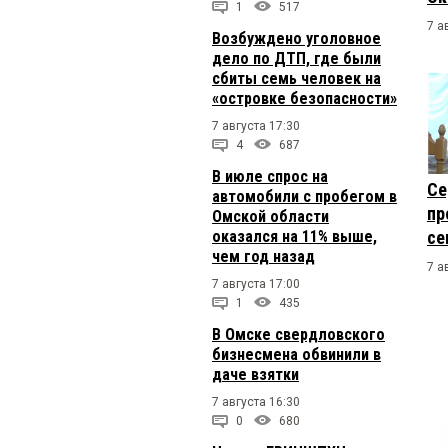
1
517
7 а
Возбуждено уголовное
дело по ДТП, где были
сбиты семь человек на
«островке безопасности»
7 августа 17:30
4
687
В июле спрос на
Се
автомобили с пробегом в
пр
Омской области
оказался на 11% выше,
се
чем год назад
7 а
7 августа 17:00
1
435
В Омске свердловского
бизнесмена обвинили в
даче взятки
7 августа 16:30
0
680