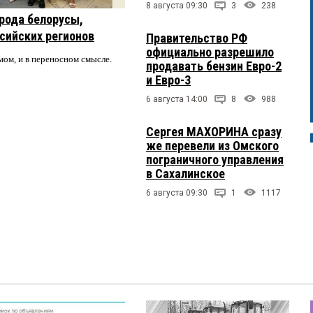
8 августа 09:30
3
238
рода белорусы,
ссийских регионов
Правительство РФ
официально разрешило
мом, и в переносном смысле.
продавать бензин Евро-2
и Евро-3
6 августа 14:00
8
988
Сергея МАХОРИНА сразу
же перевели из Омского
пограничного управления
в Сахалинское
6 августа 09:30
1
1117