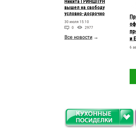
Никита ГРИНШПУН
вышел на свободу
условно-досрочно
Пр
30 июля 15:10
оф
0
2977
пр
Все новости
→
и 
6 а