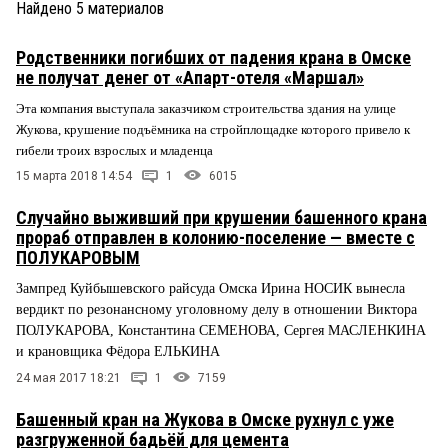
Найдено
5
материалов
Родственники погибших от падения крана в Омске
не получат денег от «Апарт-отеля «Маршал»
Эта компания выступала заказчиком строительства здания на улице
Жукова, крушение подъёмника на стройплощадке которого привело к
гибели троих взрослых и младенца
15 марта 2018 14:54
1
6015
Случайно выживший при крушении башенного крана
прораб отправлен в колонию-поселение — вместе с
ПОЛУКАРОВЫМ
Зампред Куйбышевского райсуда Омска Ирина НОСИК вынесла
вердикт по резонансному уголовному делу в отношении Виктора
ПОЛУКАРОВА, Константина СЕМЕНОВА, Сергея МАСЛЕНКИНА
и крановщика Фёдора ЕЛЬКИНА
24 мая 2017 18:21
1
7159
Башенный кран на Жукова в Омске рухнул с уже
разгруженной бадьёй для цемента