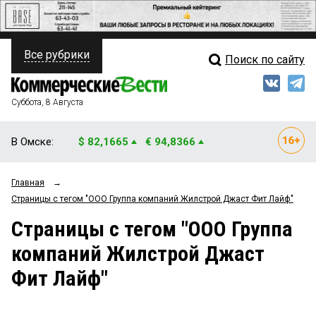
Все рубрики
Поиск по сайту
ПОЛИТИКА
Свежий выпуск
Медиа
ФИНАНСЫ
Суббота, 8 Августа
Кто есть кто
НЕДВИЖИМОСТЬ
В Омске:
$ 82,1665
€ 94,8366
Интервью
БИЗНЕС
Главная
→
Мнения
ОБЩЕСТВО
Страницы c тегом "ООО Группа компаний Жилстрой Джаст Фит Лайф"
Рейтинги
ЗАКОН
Страницы c тегом "ООО Группа
компаний Жилстрой Джаст
Блоги
НОВОСТИ КОМПАНИЙ
Фит Лайф"
Архив
ПРОИСШЕСТВИЯ
СТИЛЬ ЖИЗНИ