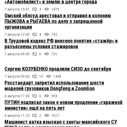
«Автомобилист» и землю в центре города
7 августа 15:01
4
1079
Омский облсуд арестовал и отправил в колонию
ПЫЖОВА и РЫГАЕВА по делу о запрещенной
организации
7 августа 12:00
4
792
В Трудовой кодекс РФ внесено понятие «стажёр» и
разъяснены условия стажировок
7 августа 09:30
0
731
Сергею КОЗУБЕНКО продлили СИЗО до сентября
7 августа 09:00
10
1438
Росстандарт запретил использование шести
моделей грузовиков Dongfeng и Zoomlion
6 августа 17:30
0
959
ПУТИН подписал закон о новом продлении «гаражной
амнистии» ещё на пять лет
6 августа 11:10
2
1017
Машинист катка взыскал с ханты-мансийского СУ