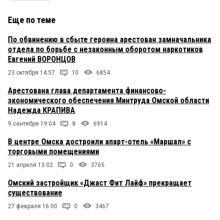
Еще по теме
По обвинению в сбыте героина арестован замначальника
отдела по борьбе с незаконным оборотом наркотиков
Евгений ВОРОНЦОВ
23 октября 14:57
10
6854
Арестована глава департамента финансово-
экономического обеспечения Минтруда Омской области
Надежда КРАПИВА
9 сентября 19:04
8
6914
В центре Омска достроили апарт-отель «Маршал» с
торговыми помещениями
21 апреля 13:02
0
3765
Омский застройщик «Джаст Фит Лайф» прекращает
существование
27 февраля 16:00
0
3467