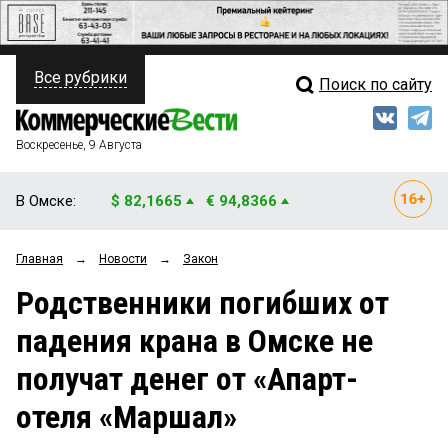
Все рубрики
Поиск по сайту
ПОЛИТИКА
Свежий выпуск
Медиа
ФИНАНСЫ
Воскресенье, 9 Августа
Кто есть кто
НЕДВИЖИМОСТЬ
В Омске:
$ 82,1665
€ 94,8366
Интервью
БИЗНЕС
Главная
→
Новости
→
Закон
Мнения
ОБЩЕСТВО
Родственники погибших от
Рейтинги
ЗАКОН
падения крана в Омске не
Блоги
НОВОСТИ КОМПАНИЙ
получат денег от «Апарт-
Архив
ПРОИСШЕСТВИЯ
отеля «Маршал»