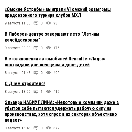
«Омские Ястребы» выиграли VI омский розыгрыш
предсезонного турнира клубов МХЛ
9 августа 11:00
0
98
В Либеров-центре завершают лето "Летним
калейдоскопом"
9 августа 09:30
0
176
В столкновении автомобилей Renault и «Лады»
пострадали две женщины и двое детей
8 августа 21:48
0
402
С Днем строителя!
8 августа 18:00
1
415
Эльвира НАБИУЛЛИНА: «Некоторые компании даже в
убыток себе пытаются удержать рабочую силу на
производствах, хотя спрос в их секторах объективно
падает»
8 августа 16:45
3
572