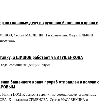
ор по главному делу о крушении башенного крана в
ЕМЕНОВ, Сергей МАСЛЕНКИН и крановщик Фёдор ЕЛЬКИН
-поселение
ставку, а ШИШОВ работает у ЕВТУШЕНКОВА
 года: события, тенденции, слухи
нии башенного крана прораб отправлен в колонию-
КАРОВЫМ
ка Ирина НОСИК вынесла вердикт по резонансному уголовному
РОВА, Константина СЕМЕНОВА, Сергея МАСЛЕНКИНА и