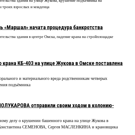
ительства здания на улице Жукова, крушение подъёмника на
и троих взрослых и младенца
ль «Маршал» начата процедура банкротства
ительства здания в центре Омска, падение крана на стройплощадке
о крана КБ-403 на улице Жукова в Омске поставлена
рального и материального вреда родственникам четверых
ения подъёмника
 ПОЛУКАРОВА отправили своим ходом в колонию-
ному делу о крушении башенного крана на улице Жукова в
Константина СЕМЕНОВА, Сергея МАСЛЕНКИНА и крановщика