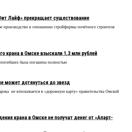
Фит Лайф» прекращает существование
е производство в отношении стройфирмы почётного строителя
7
го крана в Омске взыскали 1,3 млн рублей
 погибших была погашена полностью
не может дотянуться до звезд
ова не втискивается в «дорожную карту» правительства Омской
ения крана в Омске не получат денег от «Апарт-