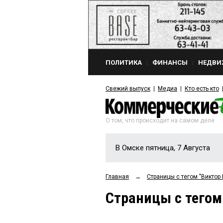
ПОЛИТИКА
ФИНАНСЫ
НЕДВИ
Свежий выпуск
Медиа
Кто есть кто
О том, что происходит на самом деле
В Омске пятница, 7 Августа
Главная
→
Страницы c тегом "Викто
Страницы c тего