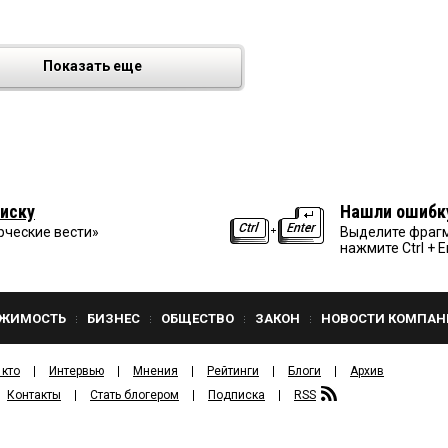
Показать еще
иску
Нашли ошибк
рческие вести»
Выделите фрагм
нажмите Ctrl + E
ЖИМОСТЬ
БИЗНЕС
ОБЩЕСТВО
ЗАКОН
НОВОСТИ КОМПАН
 кто
Интервью
Мнения
Рейтинги
Блоги
Архив
Контакты
Стать блогером
Подписка
RSS