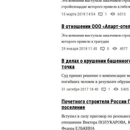
Эта компания выступала заказчиком стро
стройплощадке которого привело к гибел
15 марта 2018 14:54
1
6013
В отношении ООО «Апарт-оте
Эта компания выступала заказчиком стро
которого привело к трагедии
29 января 2018 11:45
0
4977
В делах о крушении башенног
точка
Суд принял решение о компенсации мо
погибших человек в результате обруш
31 октября 2017 18:40
1
5405
Почетного строителя России
поселение
Вступил в силу приговор по резонанс
отношении Виктора ПОЛУКАРОВА, 
Федора ЕЛЬКИНА