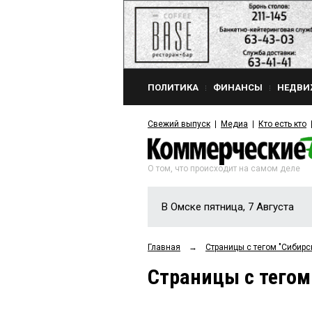
ПОЛИТИКА
ФИНАНСЫ
НЕДВИ
Свежий выпуск
Медиа
Кто есть кто
О том, что происходит на самом деле
В Омске пятница, 7 Августа
Главная
→
Страницы c тегом "Сибир
Страницы c тегом