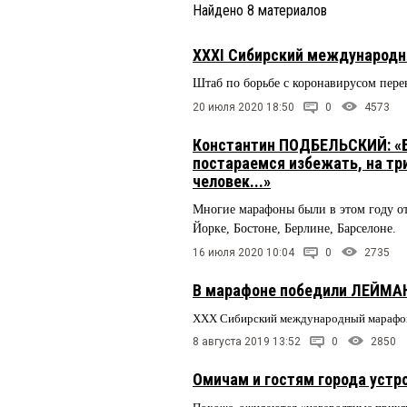
Найдено
8
материалов
XXXI Сибирский международны
Штаб по борьбе с коронавирусом пере
20 июля 2020 18:50
0
4573
Константин ПОДБЕЛЬСКИЙ: «Б
постараемся избежать, на три
человек...»
Многие марафоны были в этом году о
Йорке, Бостоне, Берлине, Барселоне.
16 июля 2020 10:04
0
2735
В марафоне победили ЛЕЙМАН 
XXX Сибирский международный марафон
8 августа 2019 13:52
0
2850
Омичам и гостям города устр