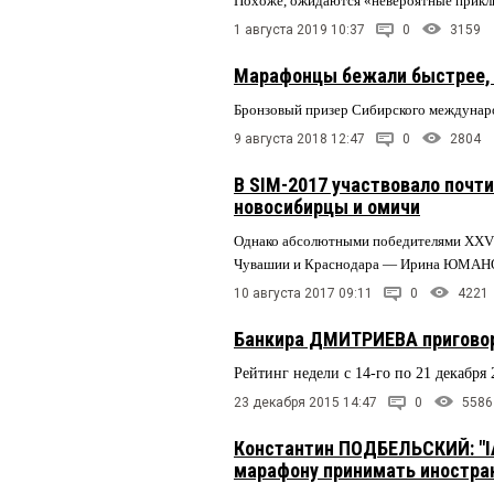
Похоже, ожидаются «невероятные приклю
1 августа 2019 10:37
0
3159
Марафонцы бежали быстрее, 
Бронзовый призер Сибирского междунар
9 августа 2018 12:47
0
2804
В SIM-2017 участвовало почти
новосибирцы и омичи
Однако абсолютными победителями ХХVI
Чувашии и Краснодара — Ирина ЮМА
10 августа 2017 09:11
0
4221
Банкира ДМИТРИЕВА приговор
Рейтинг недели с 14-го по 21 декабря 
23 декабря 2015 14:47
0
5586
Константин ПОДБЕЛЬСКИЙ: "I
марафону принимать иностра