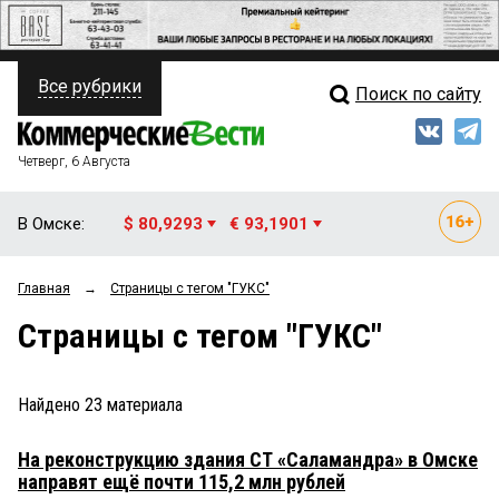
Все рубрики
Поиск по сайту
ПОЛИТИКА
Свежий выпуск
Медиа
ФИНАНСЫ
Четверг, 6 Августа
Кто есть кто
НЕДВИЖИМОСТЬ
В Омске:
$ 80,9293
€ 93,1901
Интервью
БИЗНЕС
Главная
→
Страницы c тегом "ГУКС"
Мнения
ОБЩЕСТВО
Страницы c тегом "ГУКС"
Рейтинги
ЗАКОН
Блоги
НОВОСТИ КОМПАНИЙ
Найдено
23
материала
Архив
ПРОИСШЕСТВИЯ
На реконструкцию здания СТ «Саламандра» в Омске
направят ещё почти 115,2 млн рублей
СТИЛЬ ЖИЗНИ