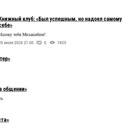
Книжный клуб: «Был успешным, но надоел самому
себе»
Назову тебя Мизанабим!
25 июля 2026 21:00
0
1823
тер»
в общении»
ть
ста»