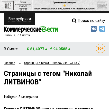
Все рубрики
Поиск по сайту
ПОЛИТИКА
Свежий выпуск
Медиа
ФИНАНСЫ
Пятница, 7 Августа
Кто есть кто
НЕДВИЖИМОСТЬ
В Омске:
$ 81,4077
€ 94,0585
Интервью
БИЗНЕС
Главная
→
Страницы c тегом "Николай ЛИТВИНОВ"
Мнения
ОБЩЕСТВО
Страницы c тегом "Николай
Рейтинги
ЗАКОН
ЛИТВИНОВ"
Блоги
НОВОСТИ КОМПАНИЙ
Архив
Найдено
3
материала
ПРОИСШЕСТВИЯ
Генерал ЛИТВИНОВ ушел в отставку, а генерал
СТИЛЬ ЖИЗНИ