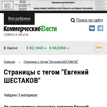
Все рубрики
Поиск по сайту
ПОЛИТИКА
Свежий выпуск
Медиа
ФИНАНСЫ
Суббота, 8 Августа
Кто есть кто
НЕДВИЖИМОСТЬ
В Омске:
$ 82,1665
€ 94,8366
Интервью
БИЗНЕС
Главная
→
Страницы c тегом "Евгений ШЕСТАКОВ"
Мнения
ОБЩЕСТВО
Страницы c тегом "Евгений
Рейтинги
ЗАКОН
ШЕСТАКОВ"
Блоги
НОВОСТИ КОМПАНИЙ
Архив
Найдено
3
материала
ПРОИСШЕСТВИЯ
От коронавируса скончался дирижер Евгений
СТИЛЬ ЖИЗНИ