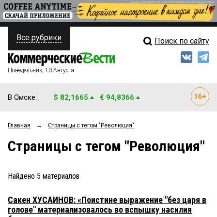
Все рубрики
Поиск по сайту
ПОЛИТИКА
Свежий выпуск
Медиа
ФИНАНСЫ
Понедельник, 10 Августа
Кто есть кто
НЕДВИЖИМОСТЬ
В Омске:
$ 82,1665
€ 94,8366
Интервью
БИЗНЕС
Главная
→
Страницы c тегом "Революция"
Мнения
ОБЩЕСТВО
Страницы c тегом "Революция"
Рейтинги
ЗАКОН
Блоги
НОВОСТИ КОМПАНИЙ
Найдено
5
материалов
Архив
ПРОИСШЕСТВИЯ
Сакен ХУСАИНОВ: «Поистине выражение "без царя в
голове" материализовалось во вспышку насилия
СТИЛЬ ЖИЗНИ