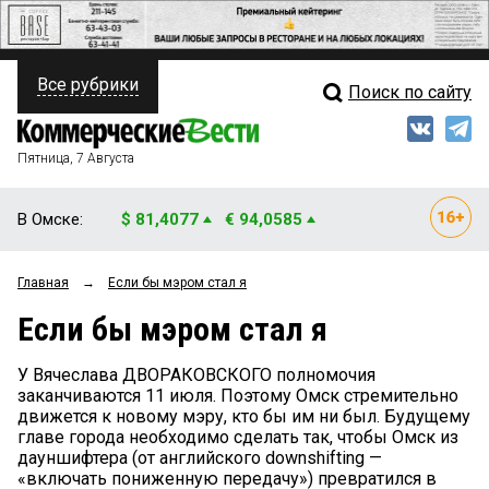
Все рубрики
Поиск по сайту
ПОЛИТИКА
Свежий выпуск
Медиа
ФИНАНСЫ
Пятница, 7 Августа
Кто есть кто
НЕДВИЖИМОСТЬ
В Омске:
$ 81,4077
€ 94,0585
Интервью
БИЗНЕС
Главная
→
Если бы мэром стал я
Мнения
ОБЩЕСТВО
Если бы мэром стал я
Рейтинги
ЗАКОН
У Вячеслава ДВОРАКОВСКОГО полномочия
Блоги
НОВОСТИ КОМПАНИЙ
заканчиваются 11 июля. Поэтому Омск стремительно
движется к новому мэру, кто бы им ни был. Будущему
Архив
главе города необходимо сделать так, чтобы Омск из
ПРОИСШЕСТВИЯ
дауншифтера (от английского downshifting —
«включать пониженную передачу») превратился в
СТИЛЬ ЖИЗНИ