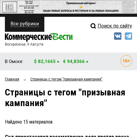
Все рубрики
Поиск по сайту
ПОЛИТИКА
Свежий выпуск
Медиа
ФИНАНСЫ
Воскресенье, 9 Августа
Кто есть кто
НЕДВИЖИМОСТЬ
В Омске:
$ 82,1665
€ 94,8366
Интервью
БИЗНЕС
Главная
→
Страницы c тегом "призывная кампания"
Мнения
ОБЩЕСТВО
Страницы c тегом "призывная
Рейтинги
ЗАКОН
кампания"
Блоги
НОВОСТИ КОМПАНИЙ
Архив
Найдено
15
материалов
ПРОИСШЕСТВИЯ
Суд приостановил рассмотрение дела против врача
СТИЛЬ ЖИЗНИ