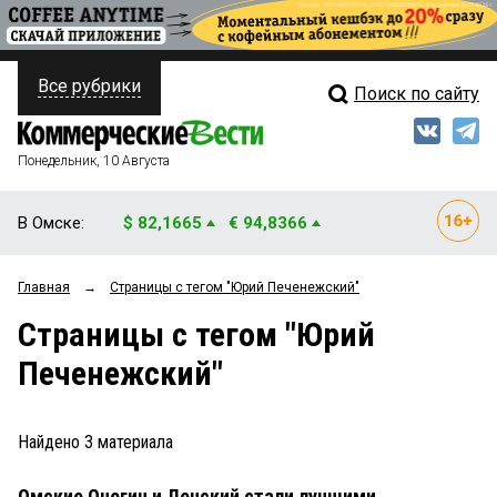
Все рубрики
Поиск по сайту
ПОЛИТИКА
Свежий выпуск
Медиа
ФИНАНСЫ
Понедельник, 10 Августа
Кто есть кто
НЕДВИЖИМОСТЬ
В Омске:
$ 82,1665
€ 94,8366
Интервью
БИЗНЕС
Главная
→
Страницы c тегом "Юрий Печенежский"
Мнения
ОБЩЕСТВО
Страницы c тегом "Юрий
Рейтинги
ЗАКОН
Печенежский"
Блоги
НОВОСТИ КОМПАНИЙ
Архив
Найдено
3
материала
ПРОИСШЕСТВИЯ
Омские Онегин и Ленский стали лучшими
СТИЛЬ ЖИЗНИ