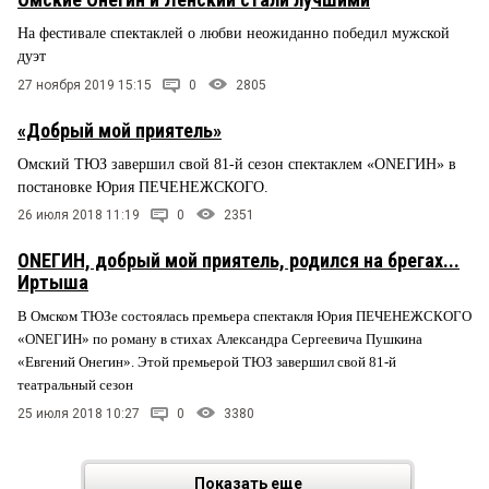
На фестивале спектаклей о любви неожиданно победил мужской
дуэт
27 ноября 2019 15:15
0
2805
«Добрый мой приятель»
Омский ТЮЗ завершил свой 81-й сезон спектаклем «ONEГИН» в
постановке Юрия ПЕЧЕНЕЖСКОГО.
26 июля 2018 11:19
0
2351
ОNEГИН, добрый мой приятель, родился на брегах...
Иртыша
В Омском ТЮЗе состоялась премьера спектакля Юрия ПЕЧЕНЕЖСКОГО
«ONEГИН» по роману в стихах Александра Сергеевича Пушкина
«Евгений Онегин». Этой премьерой ТЮЗ завершил свой 81-й
театральный сезон
25 июля 2018 10:27
0
3380
Показать еще