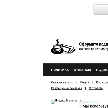
Оформите подп
на газету «Комме
ПОЛИТИКА
ФИНАНСЫ
НЕДВИ
Свежий выпуск
Медиа
Кто есть
Размещение рекламы
О проекте
kv
news.ru
Мы используе
©
2001—2026
ООО И