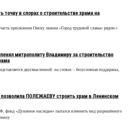
 точку в спорах о строительстве храма на
часть присвоения Омску звания «Город трудовой славы» рядом с
пенял митрополиту Владимиру за строительство
рама
ставляется двусмысленной: на словах – безусловная поддержка,
е позволила ПОЛЕЖАЕВУ строить храм в Ленинском
Ф, фонд «Духовное наследие» пытался изменить вид разрешённого
енину