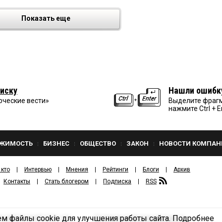
Показать еще
иску
Нашли ошибк
рческие вести»
Выделите фрагм
нажмите Ctrl + E
ЖИМОСТЬ
БИЗНЕС
ОБЩЕСТВО
ЗАКОН
НОВОСТИ КОМПАН
 кто
Интервью
Мнения
Рейтинги
Блоги
Архив
Контакты
Стать блогером
Подписка
RSS
м файлы cookie для улучшения работы сайта.
Подробнее
Политика конфиденциальности
ЗДАТЕЛЬСКИЙ ДОМ «КВ».