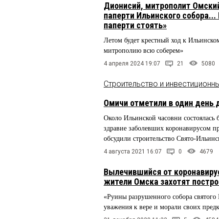
Дионисий, митрополит Омский
паперти Ильинского собора...
паперти стоять»
Летом будет крестный ход к Ильинско
митрополию всю соберем»
4 апреля 2024 19:07
21
5080
Строительство и инвестиционн
Омичи отметили в один день 
Около Ильинской часовни состоялась 
здравие заболевших коронавирусом п
обсудили строительство Свято-Ильинс
4 августа 2021 16:07
0
4679
Вылечившийся от коронавиру
жители Омска захотят постро
«Руины разрушенного собора святого
уважения к вере и морали своих предк