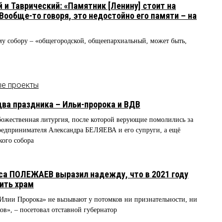
 и Таврический: «Памятник [Ленину] стоит на
 Вообще-то говоря, это недостойно его памяти – на
му собору – «общегородской, общеепархиальный, может быть,
ые проекты
два праздника – Ильи-пророка и ВДВ
божественная литургия, после которой верующие помолились за
редпринимателя Александра БЕЛЯЕВА и его супруги, а ещё
кого собора
са ПОЛЕЖАЕВ выразил надежду, что в 2021 году
ить храм
 Илии Пророка» не вызывают у потомков ни признательности, ни
ов», – посетовал отставной губернатор