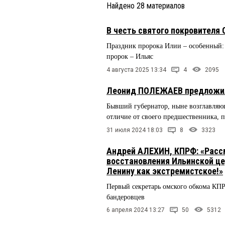
Найдено
28
материалов
В честь святого покровителя
Праздник пророка Илии – особенный: е
пророк – Ильяс
4 августа 2025 13:34
4
2095
Леонид ПОЛЕЖАЕВ предложил 
Бывший губернатор, ныне возглавляющ
отличие от своего предшественника, 
31 июля 2024 18:03
8
3323
Андрей АЛЕХИН, КПРФ: «Расс
восстановления Ильинской цер
Ленину как экстремистское!»
Первый секретарь омского обкома КП
бандеровцев
6 апреля 2024 13:27
50
5312