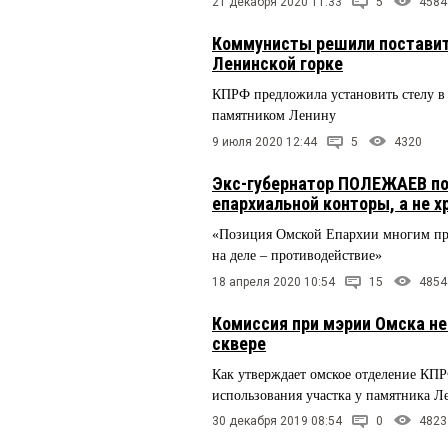
21 декабря 2020 11:33
5
4584
Коммунисты решили поставить
Ленинской горке
КПРФ предложила установить стелу в 
памятником Ленину
9 июля 2020 12:44
5
4320
Экс-губернатор ПОЛЕЖАЕВ по
епархиальной конторы, а не х
«Позиция Омской Епархии многим пред
на деле – противодействие»
18 апреля 2020 10:54
15
4854
Комиссия при мэрии Омска н
сквере
Как утверждает омское отделение КПР
использования участка у памятника Л
30 декабря 2019 08:54
0
4823