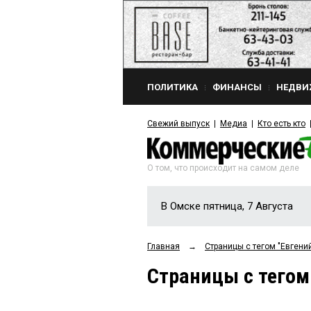
ПОЛИТИКА
ФИНАНСЫ
НЕДВИ
Свежий выпуск
Медиа
Кто есть кто
О том, что происходит на самом деле
В Омске пятница, 7 Августа
Главная
→
Страницы c тегом "Евген
Страницы c тего