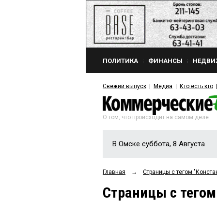
ПОЛИТИКА
ФИНАНСЫ
НЕДВИ
Свежий выпуск
Медиа
Кто есть кто
О том, что происходит на самом деле
В Омске суббота, 8 Августа
Главная
→
Страницы c тегом "Конст
Страницы c тего