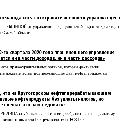
фтезавода хотят отстранить внешнего управляющего
тланы РЫЛИНОЙ от управления предприятием-банкротом кредиторы
д Омской области
-го квартала 2020 года план внешнего управления
ется ни в части доходов, ни в части расходов»
ников правоохранительных органов, которые фактически
ть доказательства, подтверждающие факт нефтепереработки
, что на Крутогорском нефтеперерабатывающем
изные нефтепродукты без уплаты налогов, но
е спешат это расследовать»
РЫЛИНА опубликовала в Сети видеообращение к генеральному
дственного комитета РФ, руководителю ФСБ РФ.