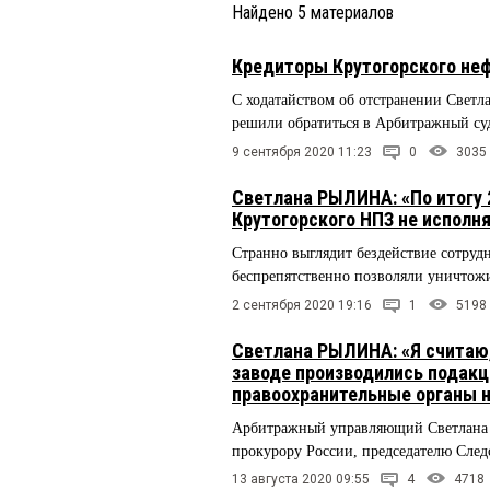
Найдено
5
материалов
Кредиторы Крутогорского не
С ходатайством об отстранении Све
решили обратиться в Арбитражный су
9 сентября 2020 11:23
0
3035
Светлана РЫЛИНА: «По итогу 2
Крутогорского НПЗ не исполня
Странно выглядит бездействие сотруд
беспрепятственно позволяли уничтожи
2 сентября 2020 19:16
1
5198
Светлана РЫЛИНА: «Я считаю
заводе производились подакц
правоохранительные органы н
Арбитражный управляющий Светлана 
прокурору России, председателю Сле
13 августа 2020 09:55
4
4718