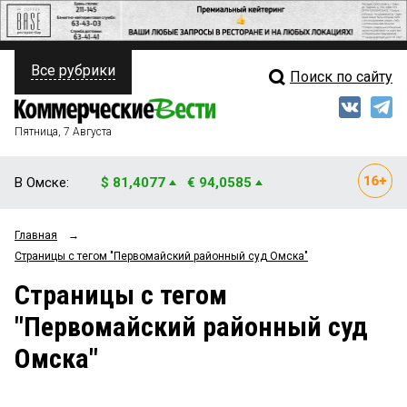
Все рубрики
Поиск по сайту
ПОЛИТИКА
Свежий выпуск
Медиа
ФИНАНСЫ
Пятница, 7 Августа
Кто есть кто
НЕДВИЖИМОСТЬ
В Омске:
$ 81,4077
€ 94,0585
Интервью
БИЗНЕС
Главная
→
Мнения
ОБЩЕСТВО
Страницы c тегом "Первомайский районный суд Омска"
Рейтинги
ЗАКОН
Страницы c тегом
"Первомайский районный суд
Блоги
НОВОСТИ КОМПАНИЙ
Омска"
Архив
ПРОИСШЕСТВИЯ
СТИЛЬ ЖИЗНИ