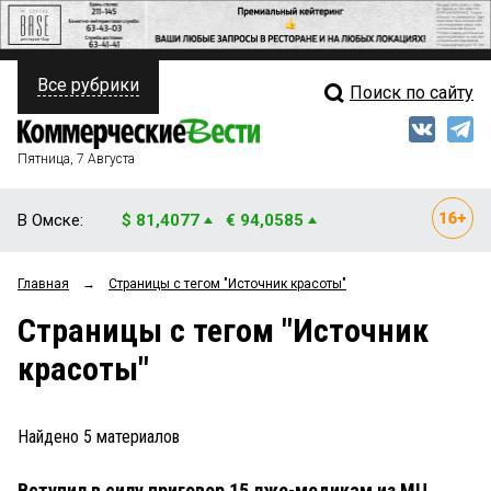
Все рубрики
Поиск по сайту
ПОЛИТИКА
Свежий выпуск
Медиа
ФИНАНСЫ
Пятница, 7 Августа
Кто есть кто
НЕДВИЖИМОСТЬ
В Омске:
$ 81,4077
€ 94,0585
Интервью
БИЗНЕС
Главная
→
Страницы c тегом "Источник красоты"
Мнения
ОБЩЕСТВО
Страницы c тегом "Источник
Рейтинги
ЗАКОН
красоты"
Блоги
НОВОСТИ КОМПАНИЙ
Архив
Найдено
5
материалов
ПРОИСШЕСТВИЯ
Вступил в силу приговор 15 лже-медикам из МЦ
СТИЛЬ ЖИЗНИ