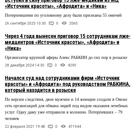
«Источник красоты», «Афродита» и «Ника»
Потерпевшими по уголовному делу были признаны 55 омичей
26 сентября 2025 10:30
0
2065
Через 4 года вынесен приговор 15 сотрудникам лже-
медцентров «Источник красоты», «Афродита» и
«Ника»
Организатор крупной аферы Алекс РАБКИН до сих пор в розыске
28 декабря 2024 14:30
3
4290
Начался суд над сотрудниками фирм «Источник
красоты» и «Афродита» под руководством РАБКИНА,
который находится в розыске
По версии следствия, двое мужчин и 14 женщин создали в Омске
сеть организаций для обмана людей под видом оказания лечебных
услуг. Одну даму уже отправили в колонию. Потерпевших – 79
человек
22 февраля 2021 19:48
0
471944