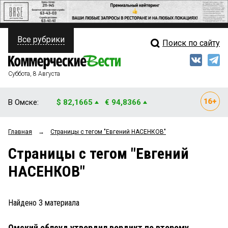
Все рубрики
Поиск по сайту
ПОЛИТИКА
Свежий выпуск
Медиа
ФИНАНСЫ
Суббота, 8 Августа
Кто есть кто
НЕДВИЖИМОСТЬ
В Омске:
$ 82,1665
€ 94,8366
Интервью
БИЗНЕС
Главная
→
Страницы c тегом "Евгений НАСЕНКОВ"
Мнения
ОБЩЕСТВО
Страницы c тегом "Евгений
Рейтинги
ЗАКОН
НАСЕНКОВ"
Блоги
НОВОСТИ КОМПАНИЙ
Архив
Найдено
3
материала
ПРОИСШЕСТВИЯ
Омский облсуд утвердил вердикт по второму
СТИЛЬ ЖИЗНИ