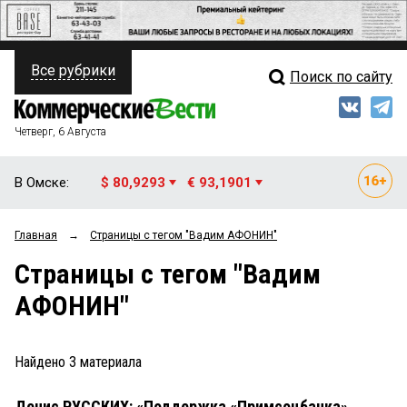
Все рубрики
Поиск по сайту
ПОЛИТИКА
Свежий выпуск
Медиа
ФИНАНСЫ
Четверг, 6 Августа
Кто есть кто
НЕДВИЖИМОСТЬ
В Омске:
$ 80,9293
€ 93,1901
Интервью
БИЗНЕС
Главная
→
Страницы c тегом "Вадим АФОНИН"
Мнения
ОБЩЕСТВО
Страницы c тегом "Вадим
Рейтинги
ЗАКОН
АФОНИН"
Блоги
НОВОСТИ КОМПАНИЙ
Архив
Найдено
3
материала
ПРОИСШЕСТВИЯ
Денис РУССКИХ: «Поддержка «Примсоцбанка»
СТИЛЬ ЖИЗНИ