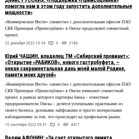
помогла нам в этом году запустить дополнительные
мощности»
«Коммерческие Вести» совместно с дополнительным офисом ПАО
СКБ Приморья «Примсоцбанк» в Омске продолжают совместный
проект,
22 декабря 2022 10:34
0
2186
Юрий ЧАЩИН, владелец ТМ «Сибирский провиант»:
«Открытие «РАБИКОВ», нового гастробуфета, –
некая сакраментальная дань моей малой Родине,
памяти моих друзей»
«Коммерческие Вести» совместно с дополнительным офисом ПАО
СКБ Приморья «Примсоцбанк» в Омске начинают совместный
проект, в рамках которого партнеры банка – известные
предприниматели Омска – делятся успешными практиками из
своего бизнеса, деловыми лайфхаками и просто интересными
наблюдениями за тем, что происходит на профильном рынке.
15 сентября 2022 09:31
0
4417
Вадим АФОНИН: «За счет открытого лимита