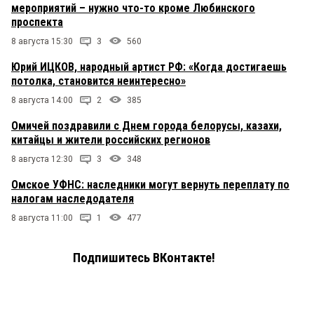
мероприятий – нужно что-то кроме Любинского
проспекта
8 августа 15:30
3
560
Юрий ИЦКОВ, народный артист РФ: «Когда достигаешь
потолка, становится неинтересно»
8 августа 14:00
2
385
Омичей поздравили с Днем города белорусы, казахи,
китайцы и жители российских регионов
8 августа 12:30
3
348
Омское УФНС: наследники могут вернуть переплату по
налогам наследодателя
8 августа 11:00
1
477
Подпишитесь ВКонтакте!