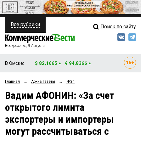
Все рубрики
Поиск по сайту
ПОЛИТИКА
Свежий выпуск
Медиа
ФИНАНСЫ
Воскресенье, 9 Августа
Кто есть кто
НЕДВИЖИМОСТЬ
В Омске:
$ 82,1665
€ 94,8366
Интервью
БИЗНЕС
Главная
→
Архив газеты
→
№34
Мнения
ОБЩЕСТВО
Вадим АФОНИН: «За счет
Рейтинги
ЗАКОН
открытого лимита
Блоги
НОВОСТИ КОМПАНИЙ
экспортеры и импортеры
Архив
ПРОИСШЕСТВИЯ
могут рассчитываться с