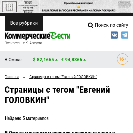
Все рубрики
Поиск по сайту
ПОЛИТИКА
Свежий выпуск
Медиа
ФИНАНСЫ
Воскресенье, 9 Августа
Кто есть кто
НЕДВИЖИМОСТЬ
В Омске:
$ 82,1665
€ 94,8366
Интервью
БИЗНЕС
Главная
→
Страницы c тегом "Евгений ГОЛОВКИН"
Мнения
ОБЩЕСТВО
Страницы c тегом "Евгений
Рейтинги
ЗАКОН
ГОЛОВКИН"
Блоги
НОВОСТИ КОМПАНИЙ
Архив
Найдено
5
материалов
ПРОИСШЕСТВИЯ
В Омске меценатам вручили нагрудные знаки и
СТИЛЬ ЖИЗНИ