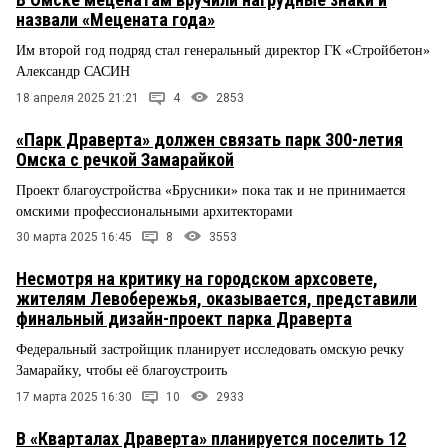
назвали «Мецената года»
Им второй год подряд стал генеральный директор ГК «Стройбетон»
Александр САСИН
18 апреля 2025 21:21
4
2853
«Парк Драверта» должен связать парк 300-летия
Омска с речкой Замарайкой
Проект благоустройства «Брусники» пока так и не принимается
омскими профессиональными архитекторами
30 марта 2025 16:45
8
3553
Несмотря на критику на городском архсовете,
жителям Левобережья, оказывается, представили
финальный дизайн-проект парка Драверта
Федеральный застройщик планирует исследовать омскую речку
Замарайку, чтобы её благоустроить
17 марта 2025 16:30
10
2933
В «Кварталах Драверта» планируется поселить 12