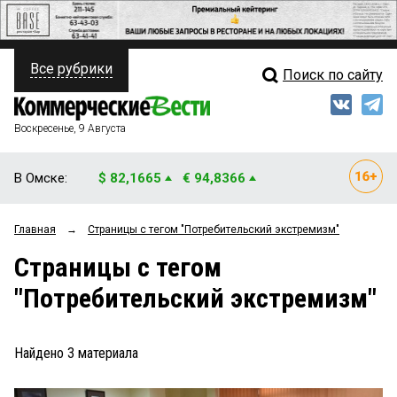
Все рубрики
Поиск по сайту
ПОЛИТИКА
Свежий выпуск
Медиа
ФИНАНСЫ
Воскресенье, 9 Августа
Кто есть кто
НЕДВИЖИМОСТЬ
В Омске:
$ 82,1665
€ 94,8366
Интервью
БИЗНЕС
Главная
→
Страницы c тегом "Потребительский экстремизм"
Мнения
ОБЩЕСТВО
Страницы c тегом
Рейтинги
ЗАКОН
"Потребительский экстремизм"
Блоги
НОВОСТИ КОМПАНИЙ
Архив
Найдено
3
материала
ПРОИСШЕСТВИЯ
СТИЛЬ ЖИЗНИ