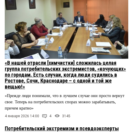
«В нашей отрасли [химчистки] сложилась целая
группа потребительских экстремистов, «кочующих»
по городам. Есть случаи, когда люди судились в
Ростове, Сочи, Краснодаре – с одной и той же
вещью!»
«Прежде люди понимали, что в лучшем случае они просто вернут
свое. Теперь на потребительских спорах можно зарабатывать,
причем кратно»
4 января 2026 14:00
4
3145
Потребительский экстремизм и псевдоэксперты