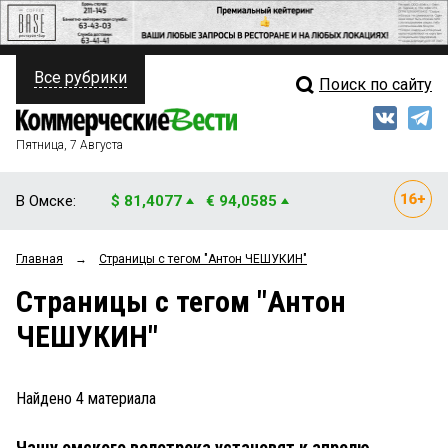
Все рубрики
Поиск по сайту
ПОЛИТИКА
Свежий выпуск
Медиа
ФИНАНСЫ
Пятница, 7 Августа
Кто есть кто
НЕДВИЖИМОСТЬ
В Омске:
$ 81,4077
€ 94,0585
Интервью
БИЗНЕС
Главная
→
Страницы c тегом "Антон ЧЕШУКИН"
Мнения
ОБЩЕСТВО
Страницы c тегом "Антон
Рейтинги
ЗАКОН
ЧЕШУКИН"
Блоги
НОВОСТИ КОМПАНИЙ
Архив
Найдено
4
материала
ПРОИСШЕСТВИЯ
Чашу омского велотрека установят к апрелю
СТИЛЬ ЖИЗНИ